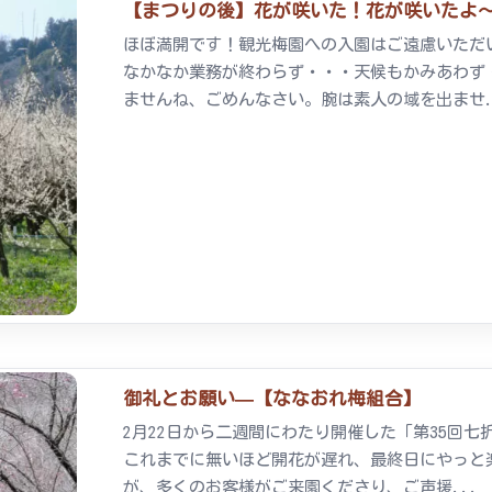
【まつりの後】花が咲いた！花が咲いたよ～！ 2
ほぼ満開です！観光梅園への入園はご遠慮いただ
なかなか業務が終わらず・・・天候もかみあわず
ませんね、ごめんなさい。腕は素人の域を出ませ.
御礼とお願い—【ななおれ梅組合】
2月22日から二週間にわたり開催した「第35回
これまでに無いほど開花が遅れ、最終日にやっと
が、多くのお客様がご来園くださり、ご声援...