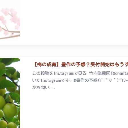
【梅の成育】豊作の予感？受付開始はもうすぐです
この投稿をInstagramで見る 竹内修農園(@ch
いたInstagramです。#豊作の予感(∩´∀｀
かお問い...