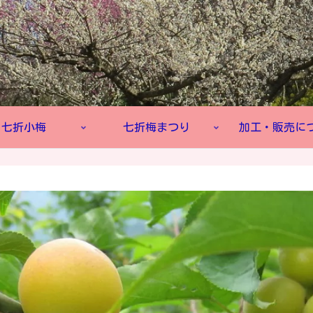
七折小梅
七折梅まつり
加工・販売に