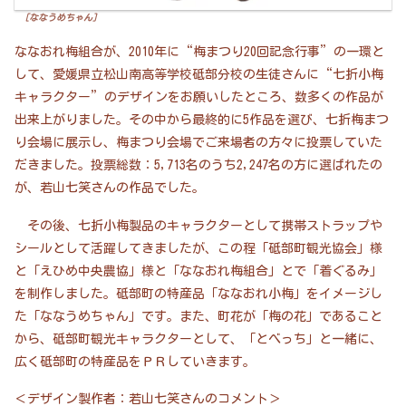
［ななうめちゃん］
ななおれ梅組合が、2010年に“梅まつり20回記念行事”の一環と
して、愛媛県立松山南高等学校砥部分校の生徒さんに“七折小梅
キャラクター”のデザインをお願いしたところ、数多くの作品が
出来上がりました。その中から最終的に5作品を選び、七折梅まつ
り会場に展示し、梅まつり会場でご来場者の方々に投票していた
だきました。投票総数：5,713名のうち2,247名の方に選ばれたの
が、若山七笑さんの作品でした。
その後、七折小梅製品のキャラクターとして携帯ストラップや
シールとして活躍してきましたが、この程「砥部町観光協会」様
と「えひめ中央農協」様と「ななおれ梅組合」とで「着ぐるみ」
を制作しました。砥部町の特産品「ななおれ小梅」をイメージし
た「ななうめちゃん」です。また、町花が「梅の花」であること
から、砥部町観光キャラクターとして、「とべっち」と一緒に、
広く砥部町の特産品をＰＲしていきます。
＜デザイン製作者：若山七笑さんのコメント＞