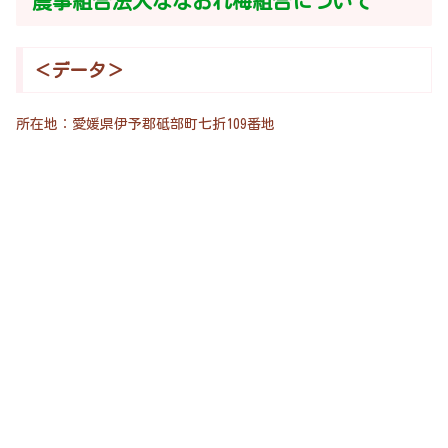
農事組合法人ななおれ梅組合について
＜データ＞
所在地：愛媛県伊予郡砥部町七折109番地