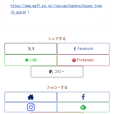
https://www.maff.go.jp/j/seisan/kankyo/hozen_type
/h_eco
)
シェアする
X
Facebook
LINE
Pinterest
コピー
フォローする