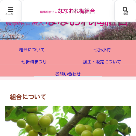
メニュー
検索
組合について
七折小梅
七折梅まつり
加工・販売について
お問い合わせ
組合について