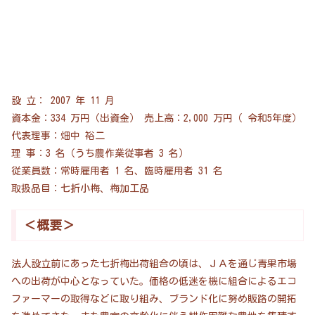
設 立： 2007 年 11 月
資本金：334 万円（出資金） 売上高：2,000 万円（ 令和5年度）
代表理事：畑中 裕二
理 事：3 名（うち農作業従事者 3 名）
従業員数：常時雇用者 1 名、臨時雇用者 31 名
取扱品目：七折小梅、梅加工品
＜概要＞
法人設立前にあった七折梅出荷組合の頃は、ＪＡを通じ青果市場
への出荷が中心となっていた。価格の低迷を機に組合によるエコ
ファーマーの取得などに取り組み、ブランド化に努め販路の開拓