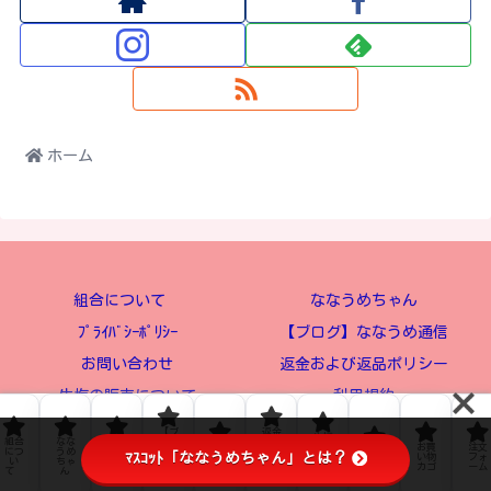
ホーム
組合について
ななうめちゃん
ﾌﾟﾗｲﾊﾞｼｰﾎﾟﾘｼｰ
【ブログ】ななうめ通信
お問い合わせ
返金および返品ポリシー
生梅の販売について
利用規約
お買い物カゴ
注文フォーム
【ブ
返金
生梅
組合
なな
ﾌﾟﾗｲ
ロ
およ
お問
の販
お買
注文
につ
うめ
ﾊﾞｼｰ
グ】
び返
利用
ﾏｽｺｯﾄ「ななうめちゃん」とは？
い合
売に
い物
フォ
い
ちゃ
ﾎﾟﾘｼ
なな
品ポ
規約
© 2024 農事組合法人 ななおれ梅組合.
わせ
つい
カゴ
ーム
て
ん
ｰ
うめ
リシ
て
通信
ー