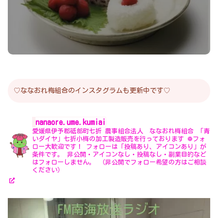
♡ななおれ梅組合のインスタグラムも更新中です♡
nanaore.ume.kumiai
愛媛県伊予郡砥部町七折
農事組合法人 ななおれ梅組合
「青
いダイヤ」七折小梅の加工製造販売を行っております
❁フォ
ロー大歓迎です！
フォローは「投稿あり、アイコンあり」が
条件です。
非公開・アイコンなし・投稿なし・副業目的など
はフォローしません。
（非公開でフォロー希望の方はご相談
ください）