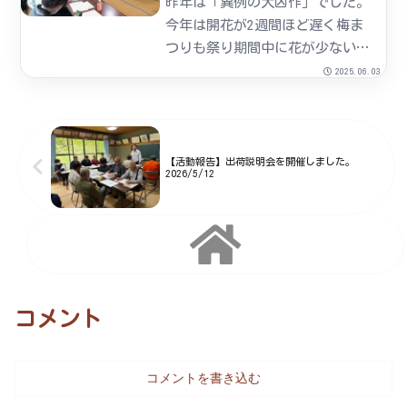
昨年は「異例の大凶作」でした。
今年は開花が2週間ほど遅く梅ま
つりも祭り期間中に花が少ない状
況で多方面から聞こえる溜息に申
2025.06.03
し訳ないやら心苦しいやら・・・
そんな状況をくぐり抜け迎えた4
月七折小梅は逞しく育ってくれて
いました。組合員さんも「今年
【活動報告】出荷説明会を開催しました。
2026/5/12
は...
コメント
コメントを書き込む