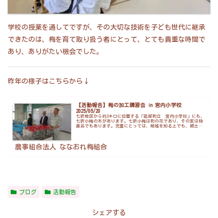
学校の授業を通してですが、その大切な技術を子ども世代に継承
できたのは、梅を育て取り扱う者にとって、とても貴重な時間で
あり、ありがたい機会でした。
昨年の様子はこちらから↓
【活動報告】梅の加工講習会 in 宮内小学校
2025/05/20
七折地区から約3キロに位置する「砥部町立 宮内小学校」にも、
七折小梅の木があります。七折小梅は町の花であり、その実は特
産品でもあります。児童にとっては、地域を知る上でも、郷土へ
の愛着形成の意味でも切っても切れない関係なのです。小学校に
ある木...
農事組合法人 ななおれ梅組合
ブログ
活動報告
シェアする