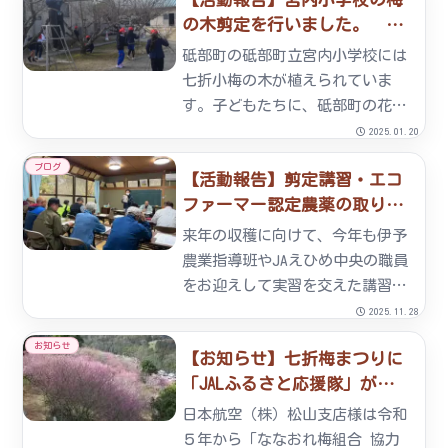
の木剪定を行いました。
2025/01/17
砥部町の砥部町立宮内小学校には
七折小梅の木が植えられていま
す。子どもたちに、砥部町の花
「七折小梅」に触れ、親しんで貰
2025.01.20
おうということで、ななおれ梅組
ブログ
【活動報告】剪定講習・エコ
合では小学校の梅の木のお世話
ファーマー認定農薬の取り扱
を、児童と一緒に行っています。
い講習 2025/11/25
当組合の組合長、竹内勝より挨拶
来年の収穫に向けて、今年も伊予
と梅に...
農業指導班やJAえひめ中央の職員
をお迎えして実習を交えた講習会
を行いました。また農薬も登録失
2025.11.28
効などがあり、昨年のカメムシ被
お知らせ
【お知らせ】七折梅まつりに
害の対応について話し合い、来年
「JALふるさと応援隊」が来
も立派な梅を作ろうと組合員の意
ます！
欲が高まった会でした。
日本航空（株）松山支店様は令和
５年から「ななおれ梅組合 協力