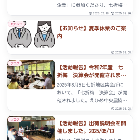
企業」に参加くださり、七折梅園
の植樹や梅まつりのお手伝いなど
2025.02.10
2025.02.20
梅組合の事業に協力していただい
お知らせ
【お知らせ】夏季休業のご案
ております。JALふるさと応援隊
内
が七折梅まつりに協力していただ
くのは、今回が３回目になり
ま...
2025.08.08
ブログ
【活動報告】令和7年産 七
折梅 決算会が開催されまし
た 2025/08/05
2025年8月5日七折地区集会所に
おいて、「七折梅 決算会」が開
催されました。えひめ中央農協様
および市場関係者ほか10名の来賓
2025.08.08
を迎え、組合員とともに今年の梅
ブログ
【活動報告】出荷説明会を開
の出荷販売について協議をおこな
催しました。2025/05/13
いました。今年は予想されていた
収穫量を大幅に上回り、結...