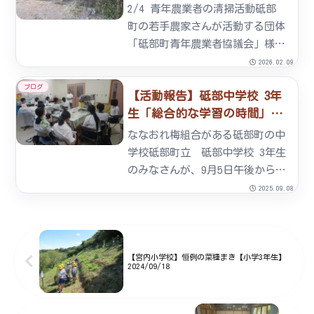
まうのですがさすがは小学生。
2/4 青年農業者の清掃活動砥部
「...
町の若手農家さんが活動する団体
「砥部町青年農業者協議会」様が
今年も清掃活動をしてくださいま
2026.02.09
した！砥部町青年農業者協議会
ブログ
【活動報告】砥部中学校 3年
は、農業に従事する青年が任意で
生「総合的な学習の時間」
集まった団体で、・幼稚園や保育
2025/09/05
所で収穫体験・愛媛大学留学生
ななおれ梅組合がある砥部町の中
と...
学校砥部町立 砥部中学校 3年生
のみなさんが、9月5日午後からい
らっしゃいました。「砥部を『発
2025.09.08
信』しよう」というテーマで町内
の自然・歴史・産業・観光などの
実態を調査し、生徒自身の言葉で
発信をするという活動を総合...
【宮内小学校】恒例の菜種まき【小学3年生】
2024/09/18