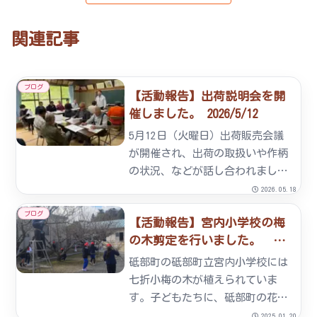
関連記事
ブログ
【活動報告】出荷説明会を開
催しました。 2026/5/12
5月12日（火曜日）出荷販売会議
が開催され、出荷の取扱いや作柄
の状況、などが話し合われまし
た。七折小梅は平年通りまずまず
2026.05.18
で、今の所は順調に育っていま
ブログ
【活動報告】宮内小学校の梅
す。今年は梅仕事を楽しんで貰え
の木剪定を行いました。
そうな感じがします。昨年の様子
2025/01/17
はこちらから
砥部町の砥部町立宮内小学校には
七折小梅の木が植えられていま
す。子どもたちに、砥部町の花
「七折小梅」に触れ、親しんで貰
2025.01.20