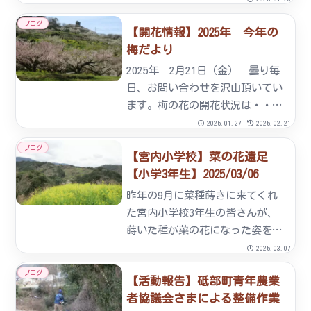
おうということで、ななおれ梅組
ブログ
【開花情報】2025年 今年の
合では小学校の梅の木のお世話
梅だより
を、児童と一緒に行っています。
当組合の組合長、竹内勝より挨拶
2025年 2月21日（金） 曇り毎
と梅に...
日、お問い合わせを沢山頂いてい
ます。梅の花の開花状況は・・・
( ﾟ∀ﾟ)ｱﾊﾊ八八ﾉヽﾉヽﾉヽﾉ ＼ /
2025.01.27
2025.02.21
＼/ ＼寂しい場所をわざと載せた
ブログ
【宮内小学校】菜の花遠足
な？と、思われると心外ですがイ
【小学3年生】2025/03/06
ベント会場下から撮ってみまし
た。梅の...
昨年の9月に菜種蒔きに来てくれ
た宮内小学校3年生の皆さんが、
蒔いた種が菜の花になった姿を見
に来てくれました。我々、中年を
2025.03.07
越えた大人は昨日のことでも記憶
ブログ
【活動報告】砥部町青年農業
があやふやで半年前のことになる
者協議会さまによる整備作業
と記憶の片隅からこぼれ落ちてし