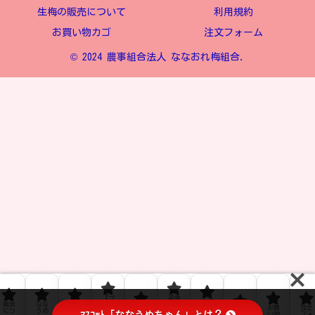
生梅の販売について
利用規約
お買い物カゴ
注文フォーム
© 2024 農事組合法人 ななおれ梅組合.
【ブ
返金
生梅
組合
なな
ﾌﾟﾗｲ
ロ
およ
お問
の販
お買
注文
につ
うめ
ﾊﾞｼｰ
グ】
び返
利用
い合
売に
い物
フォ