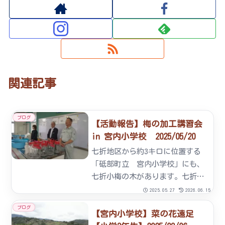
関連記事
ブログ
【活動報告】梅の加工講習会
in 宮内小学校 2025/05/20
七折地区から約3キロに位置する
「砥部町立 宮内小学校」にも、
七折小梅の木があります。七折小
梅は町の花であり、その実は特産
2025.05.27
2026.06.15
品でもあります。児童にとって
ブログ
【宮内小学校】菜の花遠足
は、地域を知る上でも、郷土への