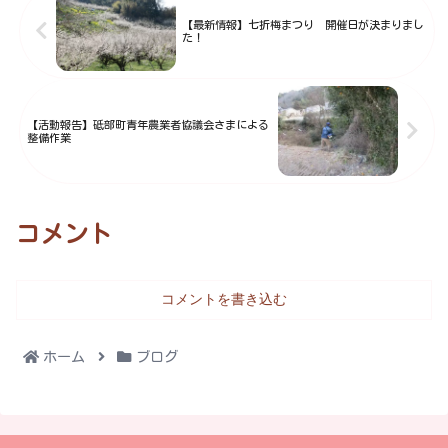
（中学生以下/障がい者手帳持参
【最新情報】七折梅まつり 開催日が決まりまし
の方は無料）売...
た！
【活動報告】砥部町青年農業者協議会さまによる
整備作業
コメント
コメントを書き込む
ホーム
ブログ