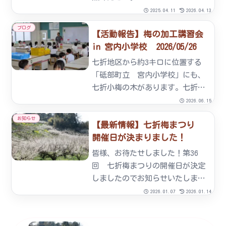
2025.04.11
2026.04.13
ブログ
【活動報告】梅の加工講習会
in 宮内小学校 2026/05/26
七折地区から約3キロに位置する
「砥部町立 宮内小学校」にも、
七折小梅の木があります。七折小
梅は町の花であり、その実は特産
2026.06.15
品でもあります。児童にとって
お知らせ
【最新情報】七折梅まつり
は、地域を知る上でも、郷土への
開催日が決まりました！
愛着形成の意味でも切っても切れ
ない関係なのです。小学校にある
皆様、お待たせしました！第36
木...
回 七折梅まつりの開催日が決定
しましたのでお知らせいたしま
す。2026年(令和8年)2月21日
2026.01.07
2026.01.14
（土）から3月8日（日）開園時
間:10:00～16:00入園料:300円