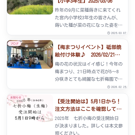
【小学3年生】2025/03/06
愛着形成の意味でも切っても切れ
ない関係なのです。小学校にある
昨年の9月に菜種蒔きに来てくれ
木...
た宮内小学校3年生の皆さんが、
蒔いた種が菜の花になった姿を見
に来てくれました。我々、中年を
2025.03.07
越えた大人は昨日のことでも記憶
ブログ
【梅まつりイベント】砥部焼
があやふやで半年前のことになる
絵付け体験♪ 2026/02/21～
と記憶の片隅からこぼれ落ちてし
22
まうのですがさすがは小学生。
梅の花の状況はイイ感じ！今年の
「...
梅まつり、21日時点で花が5～8
分咲きとても綺麗な七折梅園でス
タートを切りました。 この投稿
2026.02.25
をInstagramで見る 愛媛県 な
お知らせ
【受注開始は】5月1日から！
なおれ梅組合
注文方法はここを確認してく
(@nanaore.ume.kumiai)がシェ
ださい！ 2026/04/13更新
アした投稿21日から...
2025年 七折小梅の受注開始日
が決まりました。詳しくは本文参
照ください。