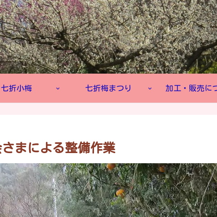
七折小梅
七折梅まつり
加工・販売に
会さまによる整備作業