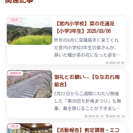
関連記事
ブログ
【宮内小学校】菜の花遠足
【小学3年生】2025/03/06
昨年の9月に菜種蒔きに来てくれ
た宮内小学校3年生の皆さんが、
蒔いた種が菜の花になった姿を見
に来てくれました。我々、中年を
2025.03.07
越えた大人は昨日のことでも記憶
お知らせ
御礼とお願い—【ななおれ梅
があやふやで半年前のことになる
組合】
と記憶の片隅からこぼれ落ちてし
まうのですがさすがは小学生。
2月22日から二週間にわたり開催
「...
した「第35回七折梅まつり」も無
事、幕を閉じることができまし
た。今年はこれまでに無いほど開
2025.03.10
2025.03.14
花が遅れ、最終日にやっと楽しめ
ブログ
【活動報告】剪定講習・エコ
るようになってきたという状況で