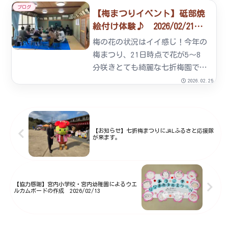
ず・・・天候もかみあわず・・・
ブログ
【梅まつりイベント】砥部焼
と、言い訳を沢山並べてみても失
絵付け体験♪ 2026/02/21～
った時間は戻って来ませんね、ご
22
めんなさい。腕は素人の域を出ま
梅の花の状況はイイ感じ！今年の
せ...
梅まつり、21日時点で花が5～8
分咲きとても綺麗な七折梅園でス
タートを切りました。 この投稿
2026.02.25
をInstagramで見る 愛媛県 な
なおれ梅組合
(@nanaore.ume.kumiai)がシェ
アした投稿21日から...
【お知らせ】七折梅まつりにJALふるさと応援隊
が来ます。
【協力感謝】宮内小学校・宮内幼稚園によるウエ
ルカムボードの作成 2026/02/13