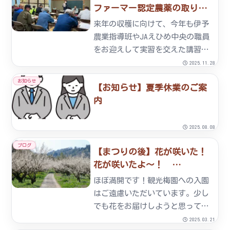
ファーマー認定農薬の取り扱
ございました。ですが、多くのお
い講習 2025/11/25
客様がご来園くださり、ご声
来年の収穫に向けて、今年も伊予
援...
農業指導班やJAえひめ中央の職員
をお迎えして実習を交えた講習会
を行いました。また農薬も登録失
2025.11.28
効などがあり、昨年のカメムシ被
お知らせ
【お知らせ】夏季休業のご案
害の対応について話し合い、来年
内
も立派な梅を作ろうと組合員の意
欲が高まった会でした。
2025.08.08
ブログ
【まつりの後】花が咲いた！
花が咲いたよ～！
2025/02/21
ほぼ満開です！観光梅園への入園
はご遠慮いただいています。少し
でも花をお届けしようと思ってい
ましたがなかなか業務が終わら
2025.03.21