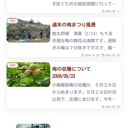
を防ぐための施設視察に行ってき
ました。場所は大分県日立市。こ
2024.09.11
の地も「七折小梅」が栽培され、
2007
週末の梅まつり風景
砥部町七折より2～3月の平均最低
気温が低く、以前より凍霜害に遭
鼓太朗様 演奏（2/24）もちま
っていました。本年より
き現在梅の開花は満開です。遅咲
「茶・...
きの梅は７分咲きですので、梅祭
り期間中は十分楽しんでいただけ
2024.07.22
2024.07.24
ると思います。この週末は愛媛県
2008
梅の収穫について
立医療大学の学生さん達がお手伝
2008/05/23
いくださいました。梅園風景タネ
とばし大会タネとばし大会風
小梅鶯宿梅の収穫が、５月２８日
景...
から始まります。５月２９日が初
出荷で、店頭に並びます。今年の
作柄は昨年の７０％で７０ｔの収
2024.07.24
穫を予定しています。今年は、な
なおれ梅組合で産地直販を行うこ
とになりました。売店の場所は、