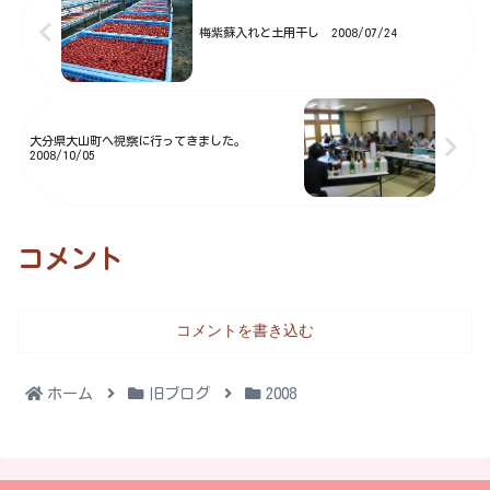
梅まつり期間中に売店をしてい
梅紫蘇入れと土用干し 2008/07/24
た...
大分県大山町へ視察に行ってきました。
2008/10/05
コメント
コメントを書き込む
ホーム
旧ブログ
2008