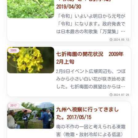
2019/04/30
た。梅まつり恒例の餅まきやビン
ゴゲーム、梅の種飛ばし大会や
「令和」いよいよ明日から元号が
様...
「令和」になります。政府発表で
は日本最古の和歌集「万葉集」の
梅花を詠んだ歌の序文から引用さ
2024.09.13
れたとのこと。ななおれ梅組合は
2009
七折梅園の開花状況 2009年
新しい元号に「梅」が関係する名
2月上旬
が付き親しみを感じています。ま
た平和が続き、若い人が夢を持
2月9日イベント広場周辺も、つぼ
て...
みから小さい白い花が咲き始めま
した。七折梅園の展望台からは梅
園や周囲の山々が一望できます。
2024.07.29
展望台には双眼鏡も備え付けてい
2017
九州へ視察に行ってきまし
ますので七折の自然美をお楽しみ
た。2017/05/15
ください。2月8日現在、梅園で
は、梅生産者が梅の枝を１本
梅の不作の一因と考えられる凍霜
１...
害（晩霜・放射冷却による低温）