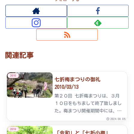
関連記事
2010
七折梅まつりの御礼
2010/03/13
第２０回 七折梅まつりは、３月
１０日をもちまして終了致しまし
た。梅まつり開催期間中には、砥
部町をはじめ、愛媛県内外より延
2024.08.05
べ４３，０００名のお客様にご来
2019
「令和」と「七折小梅」
園頂き誠にありがとうございまし