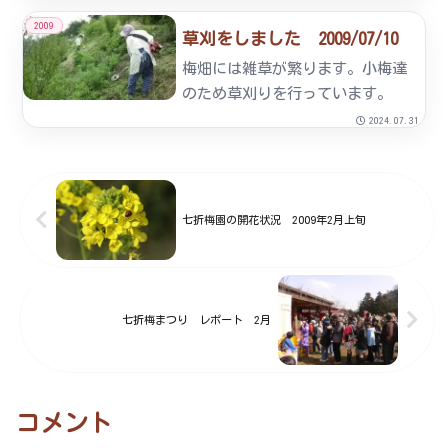
の七折小梅は例年より不作の見通
2009
草刈をしました 2009/07/10
しです。早めの御注文をお願いし
ます。注文書の様式です。
梅畑には雑草が繁ります。小梅達
umetyuumonnsyo-hon...
のため草刈りを行っています。
2024.07.31
七折梅園の開花状況 2009年2月上旬
七折梅まつり レポート 2月
コメント