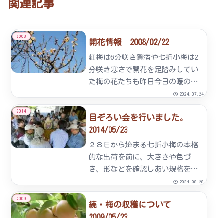
関連記事
2008
開花情報 2008/02/22
紅梅は6分咲き鶯宿や七折小梅は2
分咲き寒さで開花を足踏みしてい
た梅の花たちも昨日今日の暖のお
かげで一気に進みました。16000
2024.07.24
本の梅の木全体でいえば、3分咲
2014
目ぞろい会を行いました。
きぐらいでしょうか。早咲き梅は
2014/05/23
6分咲き、中咲き梅は3分咲き、遅
咲き梅は1分咲きです。...
２８日から始まる七折小梅の本格
的な出荷を前に、大きさや色づ
き、形などを確認しあい規格を統
一するための「目ぞろい会」を行
2024.08.28
いました。本年は雹（ひょう）の
2009
続・梅の収穫について
被害が多く梅の果皮にも傷跡が残
2009/05/23
っているものもありますが、なな