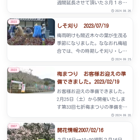
週間延長させて頂いた３月１８日
をもちまして終了致しました。今
2024.08.26
年は厳しい冬の冷え込みの影響
2023
しそ刈り 2023/07/19
で、近年に例をみない程の開花遅
れとなりました。例年であればピ
梅雨明けも間近木々の葉が生茂る
ンク、白、黄色のグラデーション
季節になりました。ななおれ梅組
が...
合では、今の時期しそ刈り・しそ
揉みを行っています。
2024.09.25
2023
梅まつり お客様お迎えの準
備できました。2023/02/19
お客様お迎えの準備できました。
2月25日（土）から開催いたしま
す第33回七折梅まつりの準備を
18日に行いました。組合員、組合
2024.09.20
員家族。本年も隣の区、川井地区
2007
開花情報2007/02/16
の営農組合員の協力も得ました。
今回から梅まつり期間中「松前餃
２月16日am10:00撮影２月16日