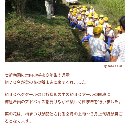
2024.08.09
七折梅園に宮内小学校３年生の児童
約７０名が菜の花の種まきに来てくれました。
約４０ヘクタールの七折梅園の中の約４０アールの園地に
梅組合員のアドバイスを受けながら楽しく種まきを行いました。
菜の花は、梅まつりが開催される２月の上旬～３月上旬頃が見ご
ろとなります。