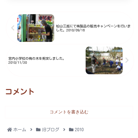
す。次は選果選別。傷ついた実や
変形した実を手で取り除き機械で
大きさ（４L～L）ごとに分け、ダ
ンボール箱に詰めました。
松山三越にて梅製品の販売キャンペーンを行いま
した。2010/09/16
宮内小学校の梅の木を剪定しました。
2010/11/30
コメント
コメントを書き込む
ホーム
旧ブログ
2010