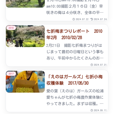
子」さんの「七折梅しそ餃子...
am10:00撮影２月１６日（金）早
咲きの梅は４分咲き、全体の平均
は３分咲きです。見頃は２月下旬
2024.07.22
2024.07.24
～３月上旬頃と予想しています。
2010
七折梅まつりレポート 2010
今後の天候次第です。２月１８日
年2月 2010/02/28
（日）は梅祭り（２月２０日～３
月１０日）の準備...
2月21日 撮影七折梅まつりがは
じまって最初の日曜日という事も
あり、午前中からたくさんのお客
様がお見えになりました。梅園の
2024.07.31
梅もきれいに咲き誇っています。
2017
「えのはガールズ」七折小梅
１１：００からイベント広場にて
収穫体験 2017/05/30
『梅の種とばし大会』がありまし
た。こどもの部、女性の部、
愛の葉（えのは）ガールズの松浦
男...
愛ちゃんが七折小梅農作業体験に
やってきました。まずは収穫。梅
の実をひとつひとつ摘み取りま
2024.09.11