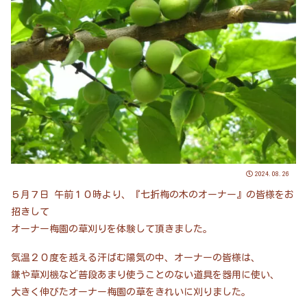
2024.08.26
５月７日 午前１０時より、『七折梅の木のオーナー』の皆様をお
招きして
オーナー梅園の草刈りを体験して頂きました。
気温２０度を越える汗ばむ陽気の中、オーナーの皆様は、
鎌や草刈機など普段あまり使うことのない道具を器用に使い、
大きく伸びたオーナー梅園の草をきれいに刈りました。