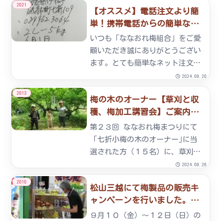
2021
【オススメ】電話注文より簡
迎えることが出来ました。２０回
単！携帯電話からの簡単な注
目の記念すべき梅まつりには、皆
文 2021/04/29
様に喜んで頂けるような楽しい
いつも「ななおれ梅組合」をご愛
イ...
顧いただき誠にありがとうござい
ます。とても簡単なネット注文の
方法をお知らせします。電話注文
2024.09.20
より簡単、携帯電話からの簡単な
2013
梅の木のオーナー【草刈と収
注文のおすすめ１．「４月２８日
穫、梅加工講習会】ご案内
お知らせ」の中の「注文書」をダ
2013/04/12
ウンロードをする２．注文書の
第２３回 ななおれ梅まつりにて
項...
「七折小梅の木のオーナー｣に当
選された方（１５名）に、草刈体
験と七折小梅の収穫、梅加工（梅
2024.08.26
干・梅シロップ）講習会のご案内
2010
松山三越にて梅製品の販売キ
です。（１５名の方には封書でも
ャンペーンを行いました。
ご案内済み） 梅の木の割り当て
2010/09/16
抽選会および草刈体験 ・開
９月１０（金）～１２日（日）の