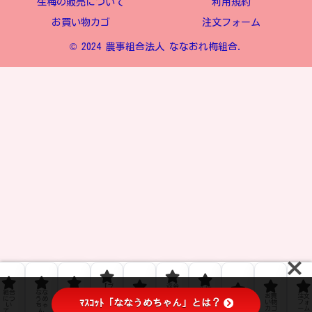
生梅の販売について
利用規約
お買い物カゴ
注文フォーム
© 2024 農事組合法人 ななおれ梅組合.
【ブ
返金
生梅
組合
なな
ﾌﾟﾗｲ
ロ
およ
お問
の販
お買
注文
につ
うめ
ﾊﾞｼｰ
グ】
び返
利用
ﾏｽｺｯﾄ「ななうめちゃん」とは？
い合
売に
い物
フォ
い
ちゃ
ﾎﾟﾘｼ
なな
品ポ
規約
わせ
つい
カゴ
ーム
て
ん
ｰ
うめ
リシ