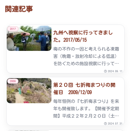
関連記事
2017
九州へ視察に行ってきまし
た。2017/05/15
梅の不作の一因と考えられる凍霜
害（晩霜・放射冷却による低温）
を防ぐための施設視察に行ってき
ました。場所は大分県日立市。こ
2024.09.11
の地も「七折小梅」が栽培され、
2009
第２０回 七折梅まつりの開
砥部町七折より2～3月の平均最低
催日 2009/12/09
気温が低く、以前より凍霜害に遭
っていました。本年より
毎年恒例の『七折梅まつり』を来
「茶・...
年も開催致します。【開催予定期
間】平成２２年２月２０日（土）
～３月１０日（水）までおかげさ
2024.07.31
まで、七折梅まつりも２０周年を