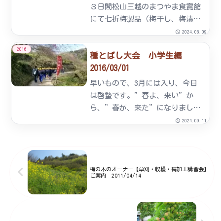
催...
３日間松山三越のまつやま食寶館
にて七折梅製品（梅干し、梅漬
け、梅肉、梅シロップなど）の販
2024.08.09
売キャンペーンを行い、大変好評
2016
種とばし大会 小学生編
でした。【七折梅製品販売のお知
2016/03/01
らせ】松山市の銀天街にある『ぎ
んこい市場』をはじめ、伊予市の
早いもので、3月には入り、今日
『...
は啓蟄です。”春よ、来い”か
ら、”春が、来た”になりまし
た。さて、先週の事ですが、地区
2024.09.11
の小学3年生が、当組合の梅まつ
りに来ました。片道3キロの道の
りを歩いて到着後、説明を聞く子
供たち。その後、梅園の道を上り
梅の木のオーナー【草刈・収穫・梅加工講習会】
ご案内 2011/04/14
イベ...