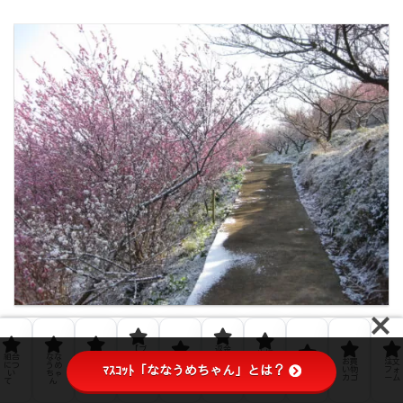
【ブ
返金
生梅
組合
なな
ﾌﾟﾗｲ
ロ
およ
お問
の販
お買
注文
につ
うめ
ﾊﾞｼｰ
グ】
び返
利用
ﾏｽｺｯﾄ「ななうめちゃん」とは？
い合
売に
い物
フォ
い
ちゃ
ﾎﾟﾘｼ
なな
品ポ
規約
わせ
つい
カゴ
ーム
て
ん
ｰ
うめ
リシ
て
通信
ー