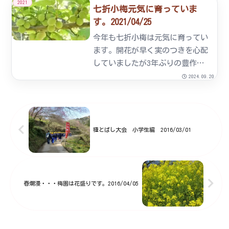
2021
七折小梅元気に育っていま
い。梅園入口 風景開花情報
す。2021/04/25
2008/02/19中腹付近展望台付近
イベント広場あたりはまだ１
今年も七折小梅は元気に育ってい
分...
ます。開花が早く実のつきを心配
していましたが3年ぶりの豊作傾
向にあります。ひと月ほどすれば
2024.09.20
皆様に届けることができます。
種とばし大会 小学生編 2016/03/01
春爛漫・・・梅園は花盛りです。2016/04/05