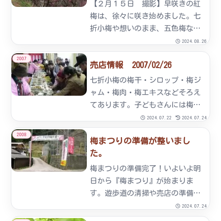
（日） ２月２６日（土） ・
【２月１５日 撮影】早咲きの紅
２...
梅は、徐々に咲き始めました。七
折小梅や想いのまま、五色梅など
はつぼみが随分膨らみかけてきま
2024.08.26
した。そんな中、80本の蝋梅（ろ
2007
売店情報 2007/02/26
うばい）は今が満開です。菜の花
も所々、黄色い花が咲き始めまし
七折小梅の梅干・シロップ・梅ジ
た。２０日から始まる七折梅
ャム・梅肉・梅エキスなどそろえ
ま...
てあります。子どもさんには梅あ
めが人気です。他お弁当もござい
2024.07.22
2024.07.24
ますので、どうぞご利用くださ
2008
梅まつりの準備が整いまし
い。３月３日（土）・４日（日）
た。
には七折小梅梅酒を販売いたしま
す。梅入りたこ焼き売場（土日の
梅まつりの準備完了！いよいよ明
み...
日から『梅まつり』が始まりま
す。遊歩道の清掃や売店の準備梅
園のあちこちに丸太のイスを設置
2024.07.24
しました。どうぞお越しくださ