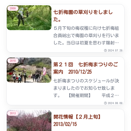
2009
七折梅園の草刈りをしまし
た。
５月下旬の梅収穫に向け七折梅組
合員総出で梅園の草刈りを行いま
した。当日は初夏を思わす陽射し
の中半日程度の作業を行い、気持
2024.07.29
ちの良い汗を流しました。青々と
2010
第２１回 七折梅まつりのご
した梅の実もたわわに実り始めま
案内 2010/12/25
した。しかし、今年は３月下旬～
４月上旬にかけての晩霜の影響
七折梅まつりのスケジュールが決
で...
まりましたのでお知らせ致しま
す。 【開催期間】 平成２３
年２月２０日（日）～３月１０日
2024.08.09
（木） イベントのご案内★もち
2013
開花情報【２月上旬】
まき大会（１３：００～）
2013/02/15
【開催日】 ２月２０日