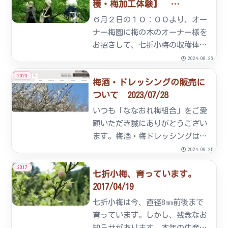
穫・梅加工体験】
2012/06/02
６月２日の１０：００より、オー
ナー梅園に梅の木のオーナー様を
お招きして、七折小梅の収穫体験
をして頂きました。１５名のオー
2024.08.26
ナー様とそのご家族の方は、組合
2023
梅酒・ドレッシングの販売に
員のアドバイスを聞きながら、そ
ついて 2023/07/28
れぞれのオーナー木に実った七折
小梅の実を一粒一粒丁寧に収穫
いつも「ななおれ梅組合」をご愛
さ...
顧いただき誠にありがとうござい
ます。梅酒・梅ドレッシングは
「七折梅セレクトShop」での販
2024.09.25
売は中止させていただきます。誠
2017
七折小梅、育っています。
に申し訳ございません。今後は下
2017/04/19
記の製造元より購入いただきます
よう御願いします。 梅酒：栄
七折小梅は今、直径8㎜前後まで
光...
育っています。しかし、残念なお
知らせがあります。本年の生産量