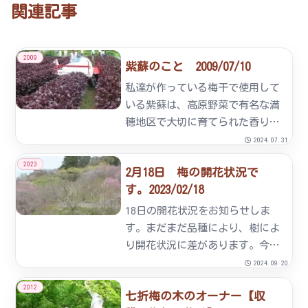
関連記事
2009
紫蘇のこと 2009/07/10
私達が作っている梅干で使用して
いる紫蘇は、高原野菜で有名な満
穂地区で大切に育てられた香り高
い紫蘇です。先日、契約農家の方
2024.07.31
と一緒に紫蘇の刈り取りをしまし
2023
2月18日 梅の開花状況で
た。梅雨明けの土用干しから漬け
す。2023/02/18
込みへと準備を整えています。
18日の開花状況をお知らせしま
す。まだまだ品種により、樹によ
り開花状況に差があります。今回
の25日からの開催期間中は見ごろ
2024.09.20
が続くと予想しています。皆様の
2012
七折梅の木のオーナー【収
御来園をお待ちしています。