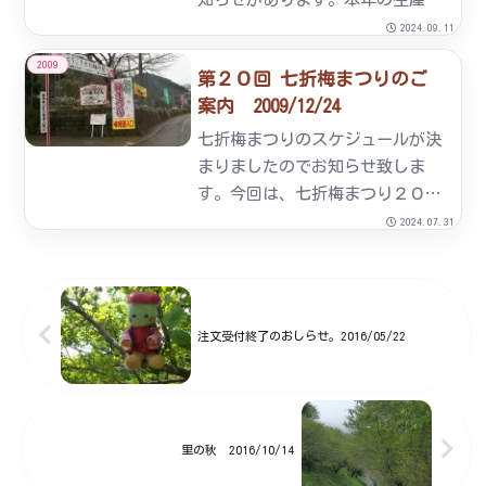
は平年の20～30％の見通しで
2024.09.11
す。その原因は諸説あります。詳
2009
第２０回 七折梅まつりのご
しくは梅に聞いてみないと分かり
案内 2009/12/24
ませんが一つには花の期間が低温
であったことが考えられます。
七折梅まつりのスケジュールが決
5...
まりましたのでお知らせ致しま
す。今回は、七折梅まつり２０周
年を記念して恒例イベントに加
2024.07.31
え、抽選で『２０周年記念プレゼ
ント』を実施詳しくは後日ご案内
致しますので、乞うご期待 【開
催期間】 平成２２年２月２０日
注文受付終了のおしらせ。2016/05/22
（土...
里の秋 2016/10/14