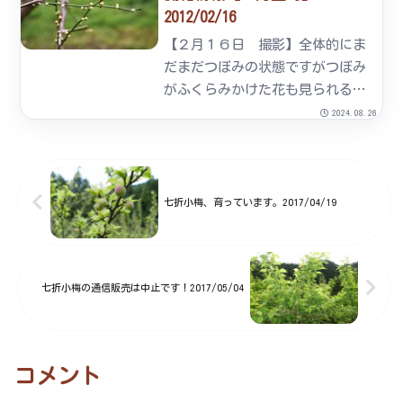
2012/02/16
は、梅の種とばし大会や南海放送
ラジオ「ＴＨＥ ＩＮＡＺＯ」の
【２月１６日 撮影】全体的にま
生中...
だまだつぼみの状態ですがつぼみ
がふくらみかけた花も見られるよ
うになりました。そんな中、蝋梅
2024.08.26
は黄色いきれいな花を咲かせてい
ます。七折梅まつりも予定通り２
月１８日（土）から開催予定で
す。もちまきやビンゴゲームなど
七折小梅、育っています。2017/04/19
楽...
七折小梅の通信販売は中止です！2017/05/04
コメント