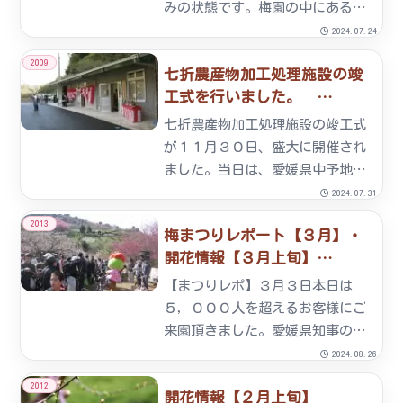
みの状態です。梅園の中にある蝋
梅は満開になっています。売店に
2024.07.24
て販売する商品（一部）
2009
七折農産物加工処理施設の竣
工式を行いました。
2009/12/09
七折農産物加工処理施設の竣工式
が１１月３０日、盛大に開催され
ました。当日は、愛媛県中予地方
局長、砥部町長、砥部町議会長ほ
2024.07.31
か、関係者の方々に多数ご列席頂
2013
梅まつりレポート【３月】・
きました。新設された加工場で
開花情報【３月上旬】
は、品質の良い七折小梅を使用
2013/03/03
し、国産の品質の良い塩と、地元
【まつりレポ】３月３日本日は
産の...
５，０００人を超えるお客様にご
来園頂きました。愛媛県知事の中
村時広様、砥部町長の佐川秀紀様
2024.08.26
をお迎えし、散餅のお手伝いをし
2012
開花情報【２月上旬】
て頂きました。イベント広場で