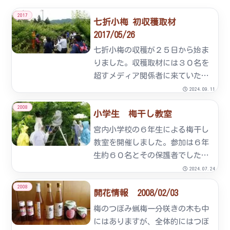
2017
七折小梅 初収穫取材
2017/05/26
七折小梅の収穫が２５日から始ま
りました。収穫取材には３０名を
超すメディア関係者に来ていただ
きました。あいにく雨上がりの露
2024.09.11
の中ではありましたが精力的に取
2008
小学生 梅干し教室
材いただきました。組合からは七
折小梅のPRと凶作による品不足の
宮内小学校の６年生による梅干し
お詫びを伝えました。
教室を開催しました。参加は６年
生約６０名とその保護者でした。
梅園にて梅を収穫し選別梅干し作
2024.07.24
りに挑戦していただきました。
2008
開花情報 2008/02/03
梅のつぼみ蝋梅一分咲きの木も中
にはありますが、全体的にはつぼ