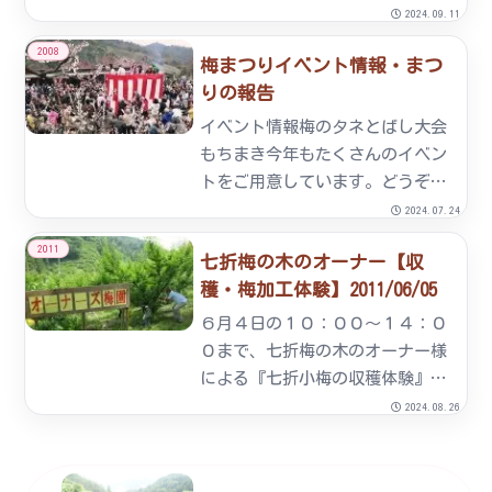
注文方法など詳しいことは、下記
2024.09.11
のとおりです。商品 ： 七折小
2008
梅まつりイベント情報・まつ
梅 階級 ＝ 3L・
りの報告
2L・L 階
級別の大きさの写真です。
イベント情報梅のタネとばし大会
（4L...
もちまき今年もたくさんのイベン
トをご用意しています。どうぞお
楽しみに。・もちつき大会
2024.07.24
10：00～16：00・梅のタネとば
2011
七折梅の木のオーナー【収
し大会 11：00～・もちまき
穫・梅加工体験】2011/06/05
13：00～まつり報告もちつき大
会タネとばし大会もちま...
６月４日の１０：００～１４：０
０まで、七折梅の木のオーナー様
による『七折小梅の収穫体験』が
ありました。当日は、兵庫県や大
2024.08.26
阪市など遠方からも多数参加して
頂きました。５月７日の草刈り体
験から七折小梅の実も大きく育