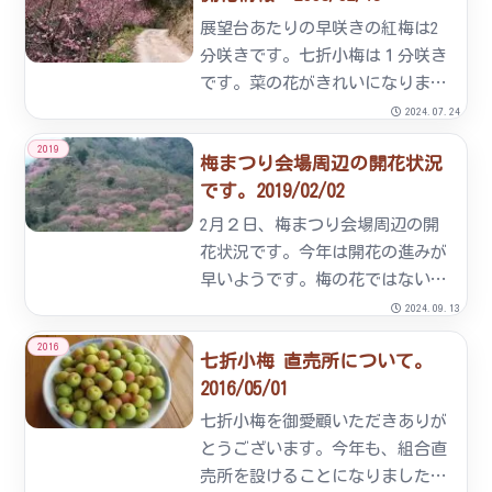
らせ】松山市の銀天街にある『ぎ
展望台あたりの早咲きの紅梅は2
んこい市場』をはじめ、伊予市の
分咲きです。七折小梅は１分咲き
『...
です。菜の花がきれいになりまし
た。このところ寒さで梅の開花も
2024.07.24
足踏み状態です。予想は２月末頃
2019
梅まつり会場周辺の開花状況
に５～６分咲き、満開は３月にな
です。2019/02/02
りそうです？（昨年よりは１週間
くらい遅れていろようです。）
2月２日、梅まつり会場周辺の開
た...
花状況です。今年は開花の進みが
早いようです。梅の花ではないで
すが、黄色い「蝋梅」やピンク色
2024.09.13
の紅梅は特に早いです。七折小梅
2016
七折小梅 直売所について。
や青軸は一分咲きくらいです。
2016/05/01
七折小梅を御愛顧いただきありが
とうございます。今年も、組合直
売所を設けることになりました。