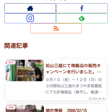
関連記事
2010
松山三越にて梅製品の販売キ
ャンペーンを行いました。
2010/09/16
９月１０（金）～１２日（日）の
３日間松山三越のまつやま食寶館
にて七折梅製品（梅干し、梅漬
け、梅肉、梅シロップなど）の販
2024.08.09
売キャンペーンを行い、大変好評
2008
開花情報 2008/02/15
でした。【七折梅製品販売のお知