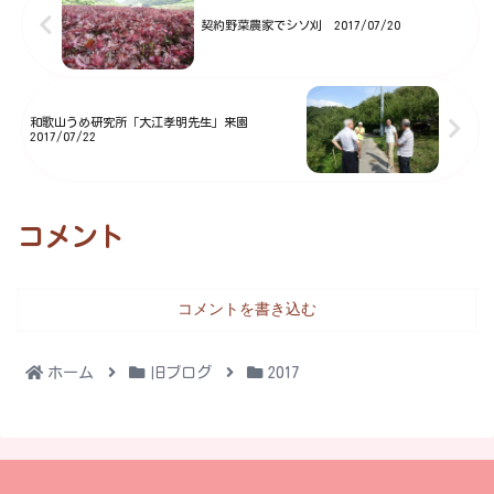
ち、オーナー様も自分の木に実っ
契約野菜農家でシソ刈 2017/07/20
た...
和歌山うめ研究所「大江孝明先生」来園
2017/07/22
コメント
コメントを書き込む
ホーム
旧ブログ
2017