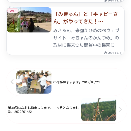
ありました。当日は、兵庫県や大
2024.08.26
阪市など遠方からも多数参加して
2017
「みきゃん」と「キャピーさ
頂きました。５月７日の草刈り体
ん」がやってきた！
験から七折小梅の実も大きく育
2017/02/28
ち、オーナー様も自分の木に実っ
みきゃん、来園えひめのPRウェブ
た...
サイト「みきゃんのかんづめ」の
取材に梅まつり開催中の梅園に
「みきゃん」がやってきました。
2024.09.11
謎を発見しました。「みきゃん」
は女の子で、それもかなりベッピ
ン♡キャピーさん、来園ラジオプ
レゼンター熊本フミさんのラジ
出荷が始まります。2019/05/23
オ...
第30回ななおれ梅まつりまで、１ヶ月となりまし
た。2020/01/22