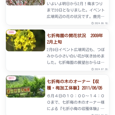
す。七折農産物加工処理施設
いよいよ明日から2月！梅まつり
は、...
まで20日となりました。イベント
広場周辺の花の状況です。鹿児島
紅梅は2～3分咲。鶯宿1分、七折
2024.09.18
小梅・青軸はこれからです！
2009
七折梅園の開花状況 2009年
2月上旬
2月9日イベント広場周辺も、つぼ
みから小さい白い花が咲き始めま
した。七折梅園の展望台からは梅
園や周囲の山々が一望できます。
2024.07.29
展望台には双眼鏡も備え付けてい
2011
七折梅の木のオーナー【収
ますので七折の自然美をお楽しみ
穫・梅加工体験】2011/06/05
ください。2月8日現在、梅園で
は、梅生産者が梅の枝を１本
６月４日の１０：００～１４：０
１...
０まで、七折梅の木のオーナー様
による『七折小梅の収穫体験』が