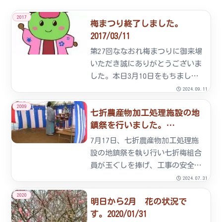
2017
梅まつり終了しました。
2017/03/11
第27回ななおれ梅まつりに御来場
いただき誠にありがとうございま
した。本日3月10日をもちまして
終了させていただきます。尚、ま
2024.09.11
つり終了後も梅園での観梅はでき
2009
七折農産物加工処理施設の地
ますが、自家用車の進入は引き続
鎮祭を行いました。
きご遠慮いただきます。今まで、
2009/07/17
ひかえておりました農用車の...
7月17日、七折農産物加工処理施
設の地鎮祭を執り行い七折梅組合
員が玉ぐしを捧げ、工事の安全を
祈願致しました。七折農産物加工
2024.07.31
処理施設では梅干し、シロップ、
2020
明日から2月 花の状況で
梅ジャム等、七折梅を使用した各
す。2020/01/31
種梅製品を加工、製造いたしま