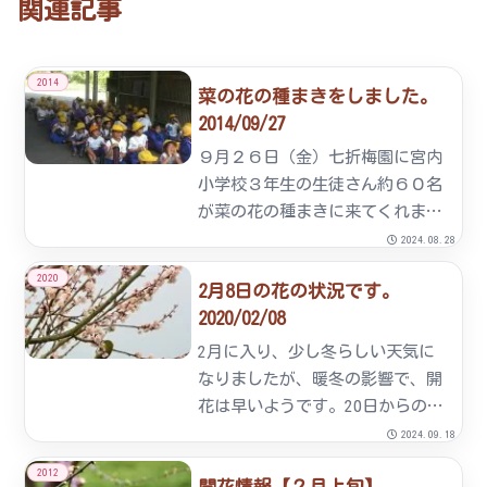
関連記事
2014
菜の花の種まきをしました。
2014/09/27
９月２６日（金）七折梅園に宮内
小学校３年生の生徒さん約６０名
が菜の花の種まきに来てくれまし
た。２００５年から始まった菜の
2024.08.28
花の種まきも今年で９年目を迎え
2020
2月8日の花の状況です。
ました。中には、成人してから当
2020/02/08
組合に興味を持って下さる方もい
て七折小梅の輪が広がっていま
2月に入り、少し冬らしい天気に
す...
なりましたが、暖冬の影響で、開
花は早いようです。20日からの
「七折梅まつり」花は見ごろで迎
2024.09.18
えられそうです。
2012
開花情報【２月上旬】