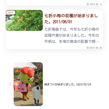
月15日 1日目天気予報では、そ
2024.09.11
の前後に台風の到来が。しかし、
2011
七折小梅の収穫が始まりまし
彼らの行いのお陰か件の台風はそ
た。2011/06/01
れから3日後に到来となった。第
一日目。朝、9時前に到着...
七折梅園では、今年も七折小梅の
収穫作業が始まりました。今年の
作柄は、冬場の寒波の影響で開花
が遅れましたが、以降は好天が続
2024.08.26
いた為、平年より約１週間程度遅
れの収穫スタートとなりました。
七折小梅は９０トン程度、鴬宿・
古城は４０トン程度の収穫量を
見...
梅まつりが始まりました。2023/02/26