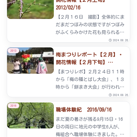
2012/02/16
【２月１６日 撮影】全体的にま
だまだつぼみの状態ですがつぼみ
がふくらみかけた花も見られるよ
うになりました。そんな中、蝋梅
2024.08.26
は黄色いきれいな花を咲かせてい
2013
梅まつりレポート【２月】・
ます。七折梅まつりも予定通り２
開花情報【２月下旬】
月１８日（土）から開催予定で
2013/02/28
す。もちまきやビンゴゲームなど
【まつりレポ】２月２４日１１時
楽...
から「梅の種とばし大会」、１３
時から「餅まき大会」が行われ、
イベント広場は大勢のお客様でに
2024.08.26
ぎわいました。今年も松山市３番
2016
職場体験紀 2016/09/16
町の料理店『ここはお四国』代表
である平野様率いる ”お神輿”
まだ夏の暑さが残る9月15日・16
が七折梅まつりを大いに盛り
日の両日に地元の中学生6人が、
上...
梅組合へ職場体験にきました。9