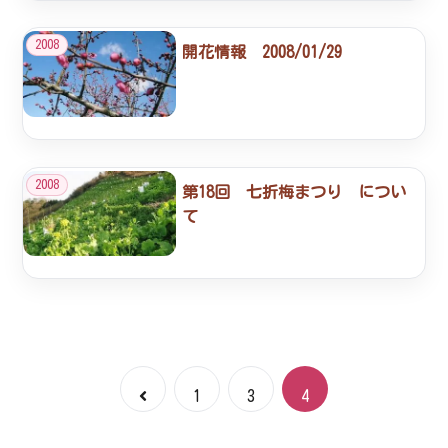
2008
開花情報 2008/01/29
2008
第18回 七折梅まつり につい
て
前
1
3
4
へ