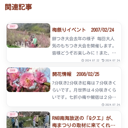
関連記事
2007
梅祭りイベント 2007/02/24
餅つき大会去年の様子 毎回大人
気のもちつき大会を開催します。
皆様どうぞお楽しみに！また、イ
ベント広場にて串やきとりやジュ
2024.07.22
2024.07.24
ース類も販売しております。◆開
2008
開花情報 2008/02/25
催日時平成19年2月24日（土）Ａ
Ｍ10：00～ＰＭ4：00宝探し去年
7分咲き2分咲き紅梅は７分咲きく
の様子どなたでも参加...
らいです。月世界は４分咲きくら
いです。七折小梅や鶯宿は２分咲
きくらいです。青軸や古城はまだ
2024.07.24
１分咲きくらいです。すだれ梅は
2017
RNB南海放送の「Qクエ」が、
蕾です。全体的には、５分咲きく
梅まつりの取材に来てくれま
らいです。月世界梅園遠景