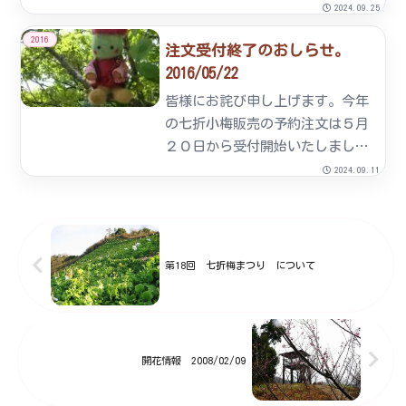
始いたします。販売は、七折小梅
2024.09.25
専門 オンラインショップより受
2016
注文受付終了のおしらせ。
注をいたしますのでこちらよりご
2016/05/22
注文下さい。予約販売期間は、4
月29日(土)より5月15日(...
皆様にお詫び申し上げます。今年
の七折小梅販売の予約注文は５月
２０日から受付開始いたしまし
た。が、当初の予想をはるかに越
2024.09.11
え予約が殺到したため、今年の販
売予定数を現時点で越えてしまい
ました。よって、本日５月２２日
（日）をもって予約受付を終了さ
第18回 七折梅まつり について
せ...
開花情報 2008/02/09