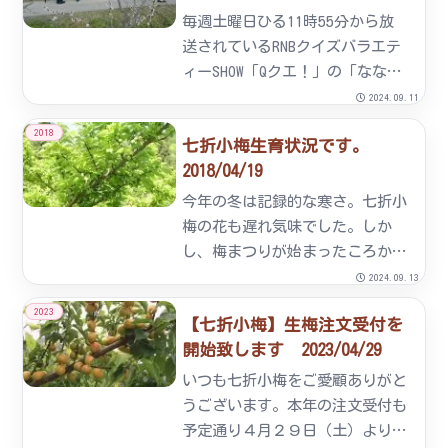
した。2017/02/27
毎週土曜日ひる11時55分から放
送されているRNBクイズバラエテ
ィーSHOW「Qクエ！」の「ななお
れ梅まつり」の収録がありまし
2024.09.11
た。梅干・梅肉を使った「梅組合
2018
七折小梅生育状況です。
の梅うどん」「砥部町農業後継者
2018/04/19
の梅たこ焼き」「岩谷地区咲楽会
の梅焼きそば」「地元青年...
今年の冬は記録的な寒さ。七折小
梅の花も遅れ気味でした。しか
し、梅まつりが始まったころから
気温が急に上がり、開花が進みま
2024.09.13
した。３月に入ると15℃を超え、
2023
【七折小梅】生梅注文受付を
梅まつりが終わったころからは
開始致します 2023/04/29
20℃を超える日があり、下旬には
桜も開花しました。また、天候
いつも七折小梅をご愛顧ありがと
に...
うございます。本年の注文受付も
予定通り４月２９日（土）より開