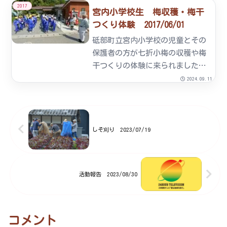
ました。オーナーの皆様は、初め
2017
宮内小学校生 梅収穫・梅干
て使う草刈機に最初は手こずりま
つくり体験 2017/06/01
したが、組合員の指導を受けなが
ら全員の方が楽しく草刈り作業
砥部町立宮内小学校の児童とその
を...
保護者の方が七折小梅の収穫や梅
干つくりの体験に来られました。
梅園での収穫選果機を使っての選
2024.09.11
果・選別。選果した実を洗浄し漬
物ビンに塩とともに漬込みまし
た。
しそ刈り 2023/07/19
活動報告 2023/08/30
コメント