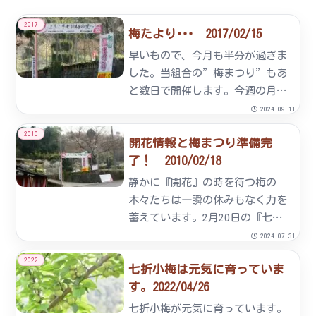
2017
梅たより･･･ 2017/02/15
早いもので、今月も半分が過ぎま
した。当組合の”梅まつり”もあ
と数日で開催します。今週の月曜
日に、梅まつりに皆様をお迎えす
2024.09.11
るべく組合員総出で、梅園の整備
2010
開花情報と梅まつり準備完
を行いすっかり準備が整っており
了！ 2010/02/18
ます。後は、皆様のお越しをお待
ちするだけ。如月に入って、前
静かに『開花』の時を待つ梅の
半...
木々たちは一瞬の休みもなく力を
蓄えています。2月20日の『七折
梅まつり』開催に向け開花情報を
2024.07.31
ご案内致します。梅まつり準備完
2022
七折小梅は元気に育っていま
了！七折梅まつりを間近にひか
す。2022/04/26
え、17～18日にかけて組合員総
出で準備作業を行いました。開
七折小梅が元気に育っています。