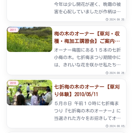
花...
今年は少し開花が遅く、晩霜の被
害を心配していましたが作柄は平
年並みの見通しです。予定では今
2024.09.20
月29日から販売予約を受け付け5
2011
梅の木のオーナー【草刈・収
月中旬からの発送を予定していま
穫・梅加工講習会】ご案内
す。
2011/04/14
オーナー梅園にある１５本の七折
小梅の木。七折梅まつり期間中に
は、きれいな花を咲かせ私たちを
楽しませてくれました。その木々
2024.08.26
たちも現在は新緑まぶしい葉が力
2010
七折梅の木のオーナー【草刈
強く茂り七折小梅の実も大豆くら
り体験】2010/05/11
いの大きさに成長しました。現在
のオーナー梅園の様子をご紹介
５月８日 午前１０時に七折梅ま
致...
つり『七折梅の木のオーナー』に
当選された方々をお招きしてオー
ナー梅園の草刈りを体験して頂き
2024.08.05