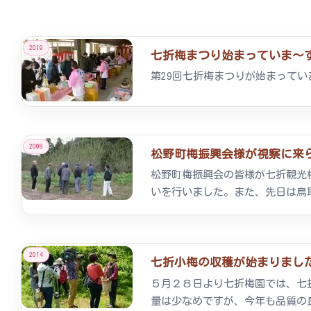
2019
七折梅まつり始まっていま～す。20
第29回七折梅まつりが始まって
2008
松野町梅振興会様が視察に来られま
松野町梅振興会の皆様が七折観光
いを行いました。また、先日は鳥
2014
七折小梅の収穫が始まりました。20
５月２８日より七折梅園では、七
量は少なめですが、今年も品質の