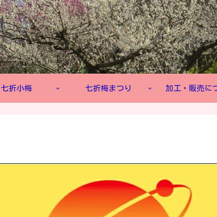
七折小梅
七折梅まつり
加工・販売に