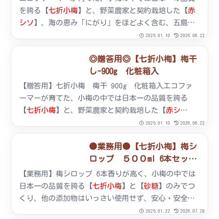
を誇る【
七折小梅
】と、野菜農家と契約栽培した【
赤
シソ
】、海の恵み「にがり」をほどよく含む、五島列
島を臨む長崎産【
天然塩
】だけで作った安心安全の梅
2025.01.10
2026.06.22
干です。内容量：900g原材料：七折小梅、シソ、食塩
◎贈答用◎【七折小梅】梅干
賞味期限：製造より1年間保存方法：直射日光・高温を
し-900g 化粧箱入
避ける。
【贈答用】七折小梅 梅干 900g 化粧箱入エコファ
ーマーが育てた、小梅の中では日本一の品質を誇る
【
七折小梅
】と、野菜農家と契約栽培した【
赤シ
ソ
】、海の恵み「にがり」をほどよく含む、五島列島
2025.01.10
2026.06.22
を臨む長崎産【
天然塩
】だけで作った安心安全の梅干
●業務用●【七折小梅】梅シ
です。内容量：900g原材料：七折小梅、シソ、食塩賞
ロップ ５００ml 6本セット
味期限：製造より1年間保存方法：直射日光・高温を避
（ケース販売）
ける。
【業務用】梅シロップ 6本香りが高く、小梅の中では
日本一の品質を誇る【
七折小梅
】と【
砂糖
】のみでつ
くり、他の添加物はいっさい使用せず、安心・安全な
商品となっています。水で３～４倍に薄めて飲んだ
2025.01.22
2026.07.29