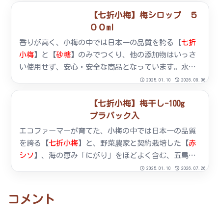
り、焼酎・カクテル、お菓子作りの材料に使用して下
【七折小梅】梅シロップ ５
さい。内容量：500ml× 6本（ケース販売）原材料：
００ml
梅、砂糖賞味期限：製造より1年間保管方法：冷暗所に
て保存
香りが高く、小梅の中では日本一の品質を誇る【
七折
小梅
】と【
砂糖
】のみでつくり、他の添加物はいっさ
い使用せず、安心・安全な商品となっています。水で
３～４倍に薄めて飲んだり、焼酎・カクテル、お菓子
2025.01.10
2026.08.06
作りの材料に使用して下さい。内容量：500ml原材
【七折小梅】梅干し-100g
料：梅、砂糖賞味期限：製造より1年間保管方法：冷暗
プラパック入
所にて保存
エコファーマーが育てた、小梅の中では日本一の品質
を誇る【
七折小梅
】と、野菜農家と契約栽培した【
赤
シソ
】、海の恵み「にがり」をほどよく含む、五島列
島を臨む長崎産【
天然塩
】だけで作った安心安全の梅
2025.01.10
2026.07.26
干です。内容量：100g原材料：七折小梅、シソ、食塩
賞味期限：製造より1年間保存方法：直射日光・高温を
コメント
避ける。