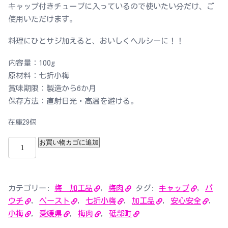
キャップ付きチューブに入っているので使いたい分だけ、ご
使用いただけます。
料理にひとサジ加えると、おいしくヘルシーに！！
内容量：100g
原材料：七折小梅
賞味期限：製造から6か月
保存方法：直射日光・高温を避ける。
在庫29個
お買い物カゴに追加
カテゴリー:
梅 加工品
,
梅肉
タグ:
キャップ
,
パ
ウチ
,
ペースト
,
七折小梅
,
加工品
,
安心安全
,
小梅
,
愛媛県
,
梅肉
,
砥部町