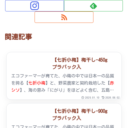
関連記事
【七折小梅】梅干し-450g
プラパック入
エコファーマーが育てた、小梅の中では日本一の品質
を誇る【
七折小梅
】と、野菜農家と契約栽培した【
赤
シソ
】、海の恵み「にがり」をほどよく含む、五島列
島を臨む長崎産【
天然塩
】だけで作った安心安全の梅
2025.01.10
2026.08.02
干です。内容量：450g原材料：七折小梅、シソ、食塩
【七折小梅】梅干し-900g
賞味期限：製造より1年間保存方法：直射日光・高温を
プラパック入
避ける。
エコファーマーが育てた、小梅の中では日本一の品質