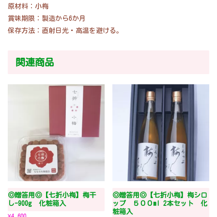
原材料：小梅
賞味期限：製造から6か月
保存方法：直射日光・高温を避ける。
関連商品
◎贈答用◎【七折小梅】梅干
◎贈答用◎【七折小梅】梅シロ
し-900g 化粧箱入
ップ ５００ml 2本セット 化
粧箱入
¥
4,600