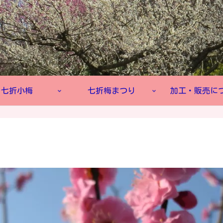
七折小梅
七折梅まつり
加工・販売に