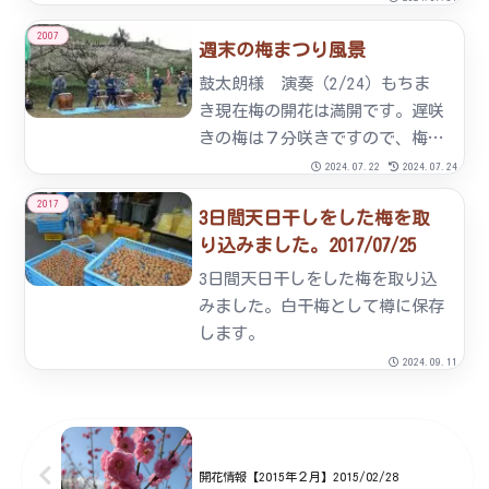
た七折小梅です。私達が育てた七
2007
週末の梅まつり風景
折小梅を間違いなくお手元にお届
けできるように七折産の小梅には
鼓太朗様 演奏（2/24）もちま
赤い表示シールを貼っています。
き現在梅の開花は満開です。遅咲
店...
きの梅は７分咲きですので、梅祭
り期間中は十分楽しんでいただけ
2024.07.22
2024.07.24
ると思います。この週末は愛媛県
2017
3日間天日干しをした梅を取
立医療大学の学生さん達がお手伝
り込みました。2017/07/25
いくださいました。梅園風景タネ
とばし大会タネとばし大会風
3日間天日干しをした梅を取り込
景...
みました。白干梅として樽に保存
します。
2024.09.11
開花情報【2015年２月】2015/02/28