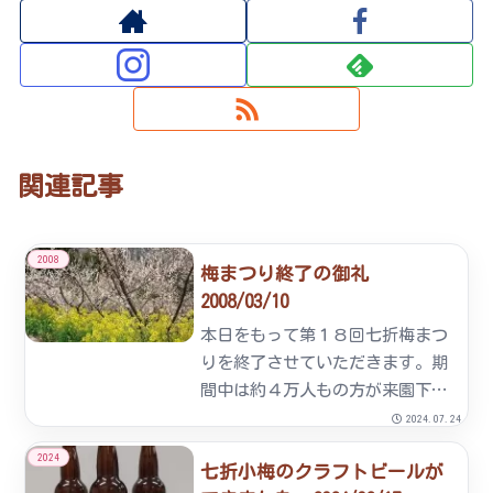
関連記事
2008
梅まつり終了の御礼
2008/03/10
本日をもって第１８回七折梅まつ
りを終了させていただきます。期
間中は約４万人もの方が来園下さ
いました。医療大学の生徒さんの
2024.07.24
お手伝いや地元の小学生や和太鼓
2024
七折小梅のクラフトビールが
など多くの方がイベントを盛り上