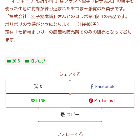
「 ポリポーリ 七折小梅 」はブランド里芋「伊予美人」の親芋を
使った生地に梅肉が練り込まれたおつまみ感覚のお菓子です。
「株式会社 別子飴本舗」さんとのコラボ第3段目の商品です。
ポリポリの食感がクセになります。（1袋400円）
現在「七折梅まつり」の農産物販売所でのみの販売となっており
ます。
2015
旧ブログ
シェアする
X
Facebook
LINE
Pinterest
コピー
フォローする