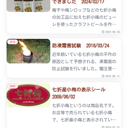
できました 2024/02/17
げて下さいました。ありがとうご
ざいました。
梅干や梅シロップなどの七折小梅
の加工品に加え七折小梅のピュー
レを使ったクラフトビールを作り
ました。2月14日砥部町に「七折
2024.09.25
小梅クラフトビール」の完成報告
2018
防凍霜害試験 2018/03/24
会を行いました。七折小梅特有の
甘みや香りの風味があり、フルー
近年続いている七折小梅の不作の
ティーでさっぱりした仕上が
原因として予想される、凍霜害の
り...
防止試験を行いました。霜注意報
が発令された早朝2時～6時にペー
2024.09.11
ル缶に灯油を入れ、円筒形のキッ
2009
七折産小梅の表示シール
チンペーパーを芯に燃焼しまし
2009/06/02
た。今後、非燃焼地区と生育比較
をします。
七折小梅というのは商品名です。
お店等で売られている七折小梅
で、七折産小梅と表示されている
小梅が私達七折地区で大事に育て
2024.07.31