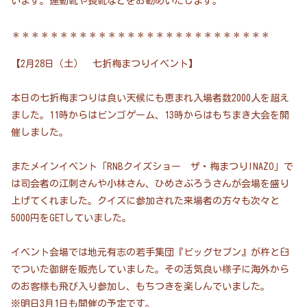
います。運動靴や長靴などをお勧めいたします。
＊＊＊＊＊＊＊＊＊＊＊＊＊＊＊＊＊＊＊＊＊＊＊＊＊＊＊
【2月28日（土） 七折梅まつりイベント】
本日の七折梅まつりは良い天候にも恵まれ入場者数2000人を超え
ました。11時からはビンゴゲーム、13時からはもちまき大会を開
催しました。
またメインイベント「RNBクイズショー ザ・梅まつりINAZO」で
は司会者の江刺さんや小林さん、ひめさぶろうさんが会場を盛り
上げてくれました。クイズに参加された来場者の方々も次々と
5000円をGETしていました。
イベント会場では地元有志の若手集団『ビッグセブン』が杵と臼
でついた御餅を販売していました。その活気良い様子に海外から
のお客様も飛び入り参加し、もちつきを楽しんでいました。
※明日3月1日も開催の予定です。