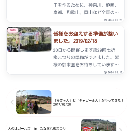
選...
干を作るために、神奈川、静岡、
京都、和歌山、岡山など全国の有
名な産地を視察させて頂きまし
2024.07.26
た。どの地域もそれぞれ特長を活
2019
皆様をお迎えする準備が整い
かしたすばらしいものばかりで、
ました。2019/02/18
大変勉強になりました。今年最後
の視察は、大分県日田市にある
20日から開催します第29回七折
「マ...
梅まつりの準備ができました。皆
様の御来園をお待ちしています。
ななおれ梅組合からのお願い20日
2024.09.13
から開催します第29回七折梅まつ
り。例年土曜日・日曜日のお客様
が非常に多く駐車場が混雑いたし
「みきゃん」と「キャピーさん」がやってきた！
ます。平日に御来園いただ...
2017/02/28
えのはガールズ in ななおれ梅まつり