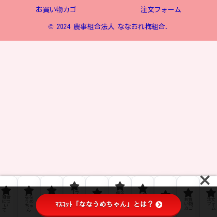
お買い物カゴ
注文フォーム
© 2024 農事組合法人 ななおれ梅組合.
【ブ
返金
生梅
組合
なな
ﾌﾟﾗｲ
ロ
およ
お問
の販
お買
注文
につ
うめ
ﾊﾞｼｰ
グ】
び返
利用
ﾏｽｺｯﾄ「ななうめちゃん」とは？
い合
売に
い物
フォ
い
ちゃ
ﾎﾟﾘｼ
なな
品ポ
規約
わせ
つい
カゴ
ーム
て
ん
ｰ
うめ
リシ
て
通信
ー