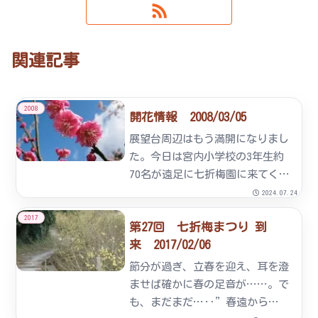
関連記事
2008
開花情報 2008/03/05
展望台周辺はもう満開になりまし
た。今日は宮内小学校の3年生約
70名が遠足に七折梅園に来てくれ
ました。昨年の9月に播いた菜の
2024.07.24
花の状態を見に来てくれたので
2017
第27回 七折梅まつり 到
す。菜の花も満開です。紅梅も満
来 2017/02/06
開です。展望台周辺遊歩道中腹
節分が過ぎ、立春を迎え、耳を澄
ませば確かに春の足音が……。で
も、まだまだ…‥”春遠から