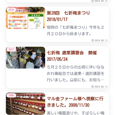
じ”…です。本日も、強風が吹き
2024.09.11
荒れていて、立っていても吹き飛
2018
第28回 七折梅まつり
ばされそうで…、写真の手元が風
2018/01/17
に揺れて、ブレた写真ばか
り‥‥ピントが合いません。と
恒例の「七折梅まつり」今年も２
りあえず、本...
月２０日から始まります。
2024.09.11
2017
七折梅 選果講習会 開催
2017/05/24
５月２５日からの出荷に伴いなな
おれ梅組合では選果・選別講習を
行いました。以前にも、お知らせ
しましたが本年の七折小梅は凶作
2024.09.11
で、例年の２～３割の収穫量と予
2008
マル金ファーム様へ視察に行
測されています。しかし、ななお
きました。2008/11/30
れ梅組合産「七折小梅」のブラン
ド・イメージを高めるために厳
美しい梅園造りや、すばらしい梅