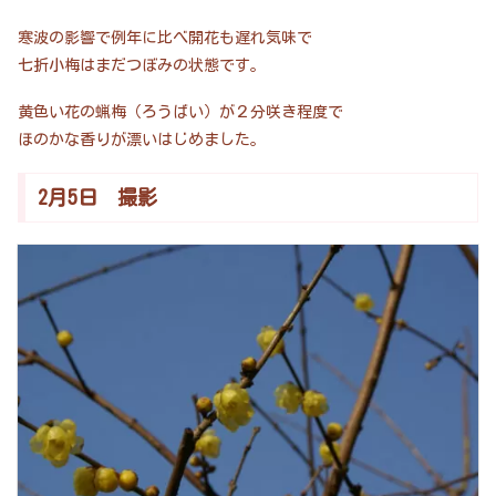
寒波の影響で例年に比べ開花も遅れ気味で
七折小梅はまだつぼみの状態です。
黄色い花の蝋梅（ろうばい）が２分咲き程度で
ほのかな香りが漂いはじめました。
2月5日 撮影