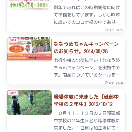
例年であればこの時期開催に向け
て準備をしています。しかし昨年
に続いてのコロナ禍の中であり検
討中です。誠にご迷惑をおかけい
2024.09.20
たしますが、2月10日に最終決定
2014
ななうめちゃんキャンペーン
をし2月11日には当ホームページ
のお知らせ。2014/05/28
にて告知させていただきます。
七折小梅の出荷に伴い「ななうめ
ちゃんキャンペーン」を実施中で
す。商品についているシールをお
送り頂いた方の中から抽選で、期
2024.08.28
間中５０名の方に2,000円分の商
2012
職場体験に来ました【砥部中
品券をプレゼントします。【応募
学校の２年生】2012/10/12
方法】 七折小梅製品に貼ってあ
るシールをハガキに貼って頂...
１０月１１・１２日の２日間砥部
中学校の２年生５名が職場体験に
来ました。１日目は加工場にて梅