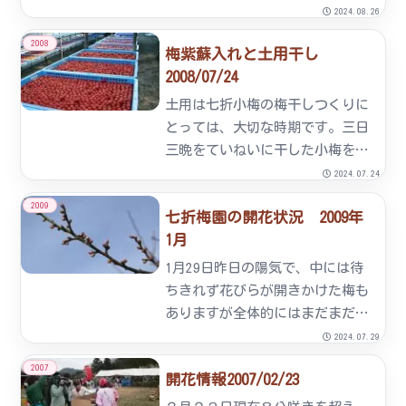
干しのパック詰め作業などを体験
2024.08.26
して頂きました。朝８時からずっ
2008
梅紫蘇入れと土用干し
と立ちっぱなしの作業で大変だっ
2008/07/24
たと思いますがみなさん真剣な表
情で１つ１つ丁寧に作業されて
土用は七折小梅の梅干しつくりに
い...
とっては、大切な時期です。三日
三晩をていねいに干した小梅を紫
蘇と一緒に漬け込みます。紫蘇
2024.07.24
は、高原野菜で有名な満穂地区で
2009
七折梅園の開花状況 2009年
大切に育てられた香り高い紫蘇で
1月
す。婦人部が中心になって紫蘇を
もみ、梅干し漬をしています。梅
1月29日昨日の陽気で、中には待
畑...
ちきれず花びらが開きかけた梅も
ありますが全体的にはまだまだ
『ツボミ』の状態です。2月20日
2024.07.29
の「七折梅まつり」開催に向け梅
2007
開花情報2007/02/23
の手入れ作業を行っています。1
月27日今はまだまだ小さなつぼみ