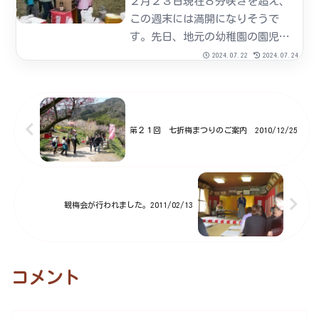
２月２３日現在８分咲きを超え、
です。雨のしずくに包まれ、...
この週末には満開になりそうで
す。先日、地元の幼稚園の園児が
梅祭りに足を運んでくださいまし
2024.07.22
2024.07.24
た。梅園の中を、元気一杯走った
りお弁当をひろげて食べたりして
楽しんでくれたようでした。南海
放送様 撮影風景
第２１回 七折梅まつりのご案内 2010/12/25
観梅会が行われました。2011/02/13
コメント