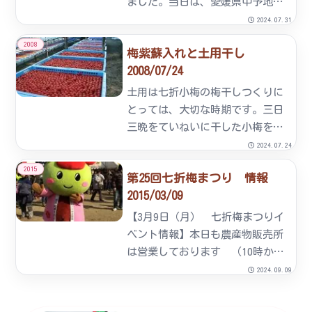
ました。当日は、愛媛県中予地方
局長、砥部町長、砥部町議会長ほ
2024.07.31
か、関係者の方々に多数ご列席頂
2008
梅紫蘇入れと土用干し
きました。新設された加工場で
2008/07/24
は、品質の良い七折小梅を使用
し、国産の品質の良い塩と、地元
土用は七折小梅の梅干しつくりに
産の...
とっては、大切な時期です。三日
三晩をていねいに干した小梅を紫
蘇と一緒に漬け込みます。紫蘇
2024.07.24
は、高原野菜で有名な満穂地区で
2015
第25回七折梅まつり 情報
大切に育てられた香り高い紫蘇で
2015/03/09
す。婦人部が中心になって紫蘇を
もみ、梅干し漬をしています。梅
【3月9日（月） 七折梅まつりイ
畑...
ベント情報】本日も農産物販売所
は営業しております （10時から
16時まで）＊＊＊＊＊＊＊＊＊＊
2024.09.09
＊＊＊＊＊＊＊＊＊＊＊＊＊＊＊
＊＊＊＊＊【3月8日（日） 七折