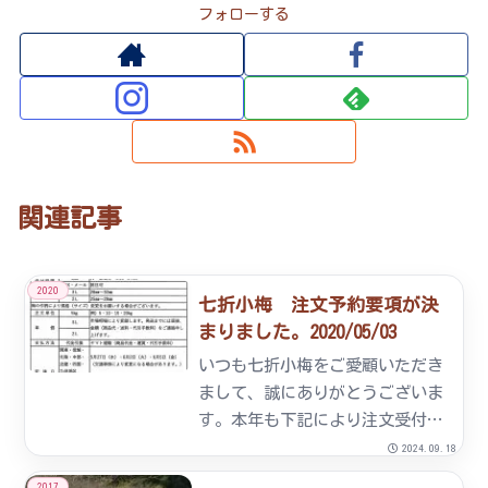
フォローする
関連記事
2020
七折小梅 注文予約要項が決
まりました。2020/05/03
いつも七折小梅をご愛顧いただき
まして、誠にありがとうございま
す。本年も下記により注文受付い
たします。しかしながら、本年産
2024.09.18
の七折小梅は例年より不作の見通
2017