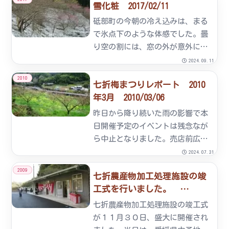
雪化粧 2017/02/11
しです。早めの御注文をお願いし
ます。注文書の様式です。
砥部町の今朝の冷え込みは、まる
umetyuumonnsyo-hon...
で氷点下のような体感でした。曇
り空の割には、窓の外が意外に明
るい原因は雪化粧でした。辺り一
2024.09.11
面、うっすらと雪で覆われていま
2010
七折梅まつりレポート 2010
した。本日、10時頃の梅園です。
年3月 2010/03/06
昨日から降り続いた雨の影響で本
日開催予定のイベントは残念なが
ら中止となりました。売店前広場
では、ＮＰＯ法人とべスポーツク
2024.07.31
ラブの方たちによる元気なダンス
2009
七折農産物加工処理施設の竣
が披露されました。幼稚園児～中
工式を行いました。
学生、大人を含めた総勢３０名の
2009/12/09
息の合ったダンスにお客様から
七折農産物加工処理施設の竣工式
も...
が１１月３０日、盛大に開催され