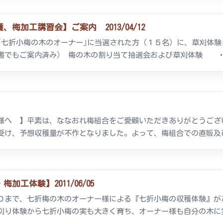
梅加工講習会】ご案内 2013/04/12
「七折小梅の木のオーナー｣に当選された方（１５名）に、草刈体
書でもご案内済み） 梅の木の割り当て抽選会および草刈体験 ・開
様へ 】平素は、ななおれ梅組合をご愛顧いただきありがとうござ
受け、予想収穫量が不作となりました。よって、梅組合での直販及び
工体験】2011/06/05
０まで、七折梅の木のオーナー様による『七折小梅の収穫体験』が
刈り体験から七折小梅の実も大きく育ち、オーナー様も自分の木に実