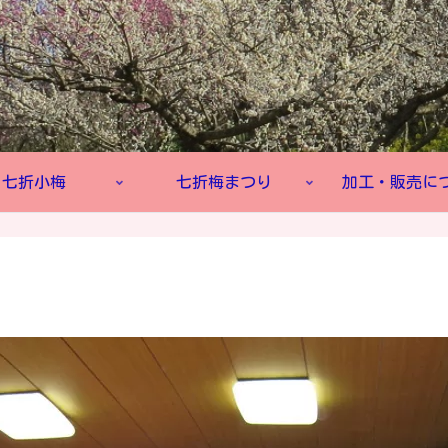
七折小梅
七折梅まつり
加工・販売に