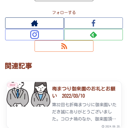
フォローする
関連記事
2022
梅まつり御来園のお礼とお願
い 2022/03/10
第32回七折梅まつりに御来園いた
だき誠にありがとうございまし
た。コロナ禍のなか、御来園頂い
た皆様には不安・ご心配があった
2024.09.20