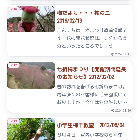
かと存じますが、おかげをもちま
2016
梅だより・・・其の二
して梅まつりを終えることができ
2016/02/19
ました。次回はコロナが一日でも
早く終息へ向かい平穏な状況の
こんにちは。梅まつり直前情報で
中...
す。花の開花状況は、３分から５
分といったところでしょう
か・・・。この１週間、組合員総
2024.09.11
出で準備に勤しんでまいりまし
2012
七折梅まつり【開催期間延長
た。今年は、駐車場の地面もこの
のお知らせ】2012/03/02
ようにアスファルトになりまし
た。また、梅園の中にあるイベン
春の訪れを告げる七折梅まつり。
ト広場も地...
毎年多くのお客様にご来園頂いて
おりますが、今年は冬の厳しい寒
さの影響で開花が非常に遅れてお
2024.08.26
り、現在でも１分咲き程度の状態
2013
小学生梅干教室 2013/06/04
が続いております。これからの天
候にも左右されますが、気温１０
６月４日 宮内小学校の６年生