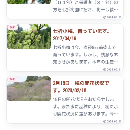
度以上の日があと数日続けば梅
（６４名）と保護者（３１名）の
の...
方を七折梅園に招き、梅干し教室
を開催しました。元気いっぱいの
2024.08.26
生徒さん達は、鈴なりに実った七
2017
七折小梅、育っています。
折小梅の青い実を丁寧に収穫して
2017/04/19
いました。収穫した七折小梅の実
を選果機にかけ、梅の実に傷がな
七折小梅は今、直径8㎜前後まで
い...
育っています。しかし、残念なお
知らせがあります。本年の生産量
は平年の20～30％の見通しで
2024.09.11
す。その原因は諸説あります。詳
2023
2月18日 梅の開花状況で
しくは梅に聞いてみないと分かり
す。2023/02/18
ませんが一つには花の期間が低温
であったことが考えられます。
18日の開花状況をお知らせしま
5...
す。まだまだ品種により、樹によ
り開花状況に差があります。今回
の25日からの開催期間中は見ごろ
2024.09.20
が続くと予想しています。皆様の