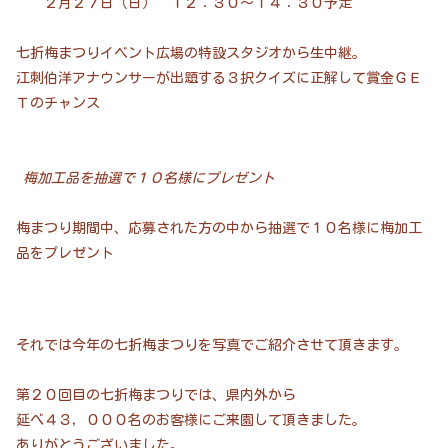
２月２７日（日） １２：３０～１４：３０予定
七折梅まつりイベント広場の特設スタジオから生中継。
江刺伯洋アナウンサーが出題する３択クイズに正解して賞金ＧＥ
Ｔのチャンス
梅加工品を抽選で１０名様にプレゼント
梅まつり期間中、応募された方の中から抽選で１０名様に梅加工
品をプレゼント
それでは今年の七折梅まつりを写真でご紹介させて頂きます。
第２０回目の七折梅まつりでは、県内外から
延べ４３，０００名のお客様にご来園して頂きました。
ありがとうございました。