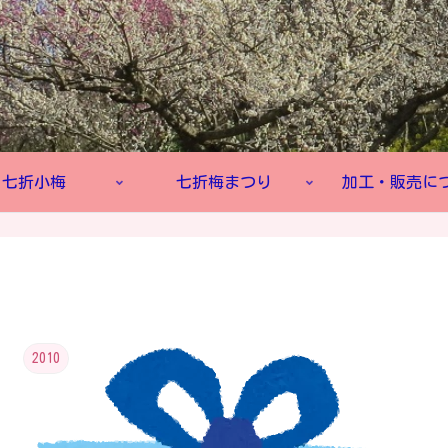
七折小梅
七折梅まつり
加工・販売に
2010