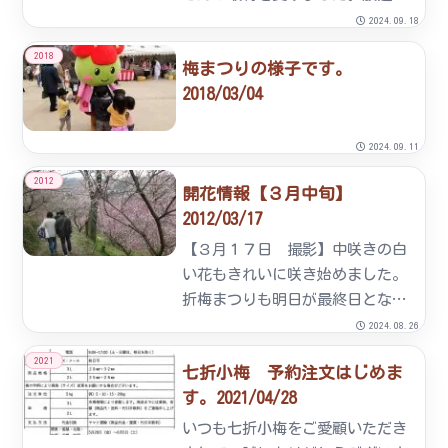
2月19日（水）午後6時15分から
2024.09.18
のあいテレビ「Nスタえひめ」の
2018
梅まつりの様子です。
番組内で特集放映されます。
2018/03/04
2024.09.11
2012
開花情報【３月中旬】
2012/03/17
【３月１７日 撮影】中咲きの白
い花もきれいに咲き始めました。
折梅まつりも明日が最終日となり
ました。お天気が心配されます
2024.08.26
が、皆様ぜひお越しください。
2021
七折小梅 予約注文はじめま
【３月１５日 撮影】【３月１３
す。2021/04/28
日 午後撮影】 【３月１３日
午前撮影】
いつも七折小梅をご愛顧いただき