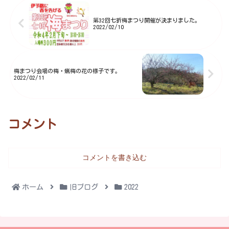
た。梅まつり恒例の餅まきやビン
ゴゲーム、梅の種飛ばし大会や
第32回七折梅まつり開催が決まりました。
2022/02/10
様...
梅まつり会場の梅・蝋梅の花の様子です。
2022/02/11
コメント
コメントを書き込む
ホーム
旧ブログ
2022