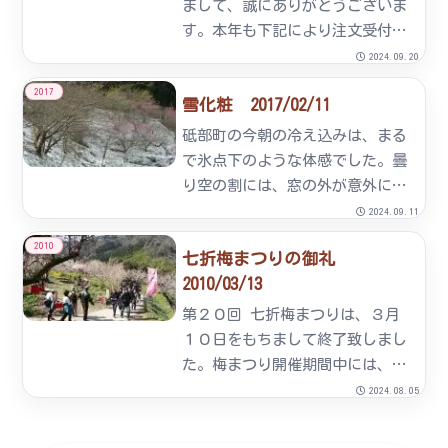
まして、誠にありがとうございま
す。本年も下記により注文受付い
たします。注文書の様式です。
2024.09.20
umetyuumonnsyo-honnninnダウ
2017
雪化粧 2017/02/11
ンロード贈答用注文書の様式で
す。umetyuumonnsyo-zouto...
砥部町の今朝の冷え込みは、まる
で氷点下のような体感でした。曇
り空の割には、窓の外が意外に明
るい原因は雪化粧でした。辺り一
2024.09.11
面、うっすらと雪で覆われていま
2010
七折梅まつりの御礼
した。本日、10時頃の梅園です。
2010/03/13
第２０回 七折梅まつりは、３月
１０日をもちまして終了致しまし
た。梅まつり開催期間中には、砥
部町をはじめ、愛媛県内外より延
2024.08.05
べ４３，０００名のお客様にご来
園頂き誠にありがとうございまし