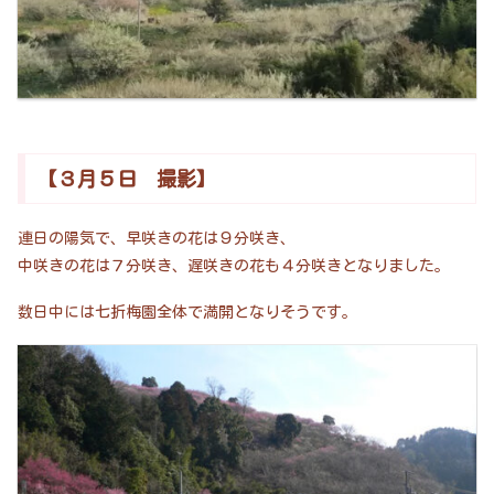
【３月５日 撮影】
連日の陽気で、早咲きの花は９分咲き、
中咲きの花は７分咲き、遅咲きの花も４分咲きとなりました。
数日中には七折梅園全体で満開となりそうです。