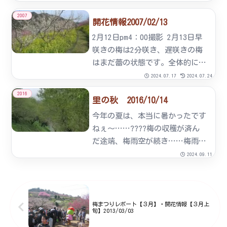
て、よりよい景観を作るために活
2007
開花情報2007/02/13
動しています。活動の一環とし
て、１０月には、宮内小学校３年
2月12日pm4：00撮影 2月13日早
生全員により、七折観光梅園に菜
咲きの梅は2分咲き、遅咲きの梅
の花の...
はまだ蕾の状態です。全体的には
1分咲きです。※2月18日（日）
2024.07.17
2024.07.24
は会場や駐車場などの環境整備に
2016
里の秋 2016/10/14
あたります。 梅園観覧いただい
てもかまいませんが、ご迷惑をお
今年の夏は、本当に暑かったです
かけすることがあり...
ねぇ～……????梅の収穫が済ん
だ途端、梅雨空が続き……梅雨が
明けた！と、思ったら…連日の夏
2024.09.11
日。そろそろ一雨欲しいなぁ～…
と、恨めし気に空を眺めても一粒
も降ってこない毎日。照りつける
太陽に、ぐったりとなり、気
梅まつりレポート【３月】・開花情報【３月上
旬】2013/03/03
力...