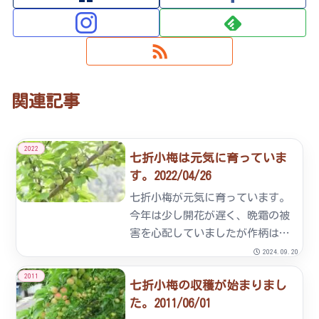
関連記事
2022
七折小梅は元気に育っていま
す。2022/04/26
七折小梅が元気に育っています。
今年は少し開花が遅く、晩霜の被
害を心配していましたが作柄は平
年並みの見通しです。予定では今
2024.09.20
月29日から販売予約を受け付け5
2011
七折小梅の収穫が始まりまし
月中旬からの発送を予定していま
た。2011/06/01
す。