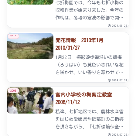
七折梅園では、今年も七折小梅の
収穫作業が始まりました。今年の
作柄は、冬場の寒波の影響で開花
が遅れましたが、以降は好天が続
2024.08.26
いた為、平年より約１週間程度遅
2010
開花情報 2010年1月
れの収穫スタートとなりました。
2010/01/27
七折小梅は９０トン程度、鴬宿・
古城は４０トン程度の収穫量を
1月22日 撮影遊歩道沿いの蝋梅
見...
（ろうばい）も黄色いきれいな花
を咲かせ、いい香りを漂わせてい
ます。イベント広場横の梅の木
2024.07.31
は、ただいま剪定作業中です。梅
2008
宮内小学校の梅剪定教室
のつぼみも、ここ２日ほどの春を
2008/11/12
思わすような陽気に、気の早い花
は一部咲きかけていますが、全
私達、七折地区では、農林水産省
体...
をはじめ愛媛県や砥部町のご指導
を頂きながら、『七折環境保全
隊』を作り、地域が一体となっ
2024.07.26