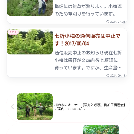
四国四県をはじめ九州、中国地
梅畑には雑草が繁ります。小梅達
方、遠くは関東地方など全国各地
のため草刈りを行っています。
より...
2024.07.31
2017
七折小梅の通信販売は中止で
す！2017/05/04
通信販売中止のお知らせ現在七折
小梅は果径が２cm前後と順調に
育っています。ですが、生産量が
例年の２０～３０％と予想されま
2024.09.11
す。残念ですが本年の通信販売は
中止にさせていただきます。誠に
申し訳ございません。
梅の木のオーナー【草刈と収穫、梅加工講習会】
ご案内 2013/04/12