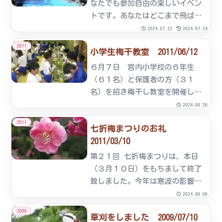
ンク、白、黄色のグラデーション
なたでも参加自由の楽しいイベン
が...
トです。あなたはどこまで飛ばせ
るかな？うれしい賞品もたくさん
2024.07.22
2024.07.24
用意して皆様のご参加をお待ちし
2011
小学生梅干教室 2011/06/12
ています。◆開催日時平成19年2
月25日（日）ＡＭ11：00よりも
６月７日 宮内小学校の６年生
ちつき大会去年の様子 毎...
（６１名）と保護者の方（３１
名）を招き梅干し教室を開催しま
した。当日はあいにくの雨でした
2024.08.26
が、元気いっぱいの生徒さん達は
2011
七折梅まつりのお礼
たわわに実った梅の実をていねい
2011/03/10
に収穫していました。収穫した梅
の実は専用の選果機にかけてそれ
第２１回 七折梅まつりは、本日
ぞれ...
（３月１０日）をもちまして終了
致しました。今年は寒波の影響
で、例年になく開花が遅れ気味で
2024.08.09
したが、週末には良いお天気に恵
2009
草刈をしました 2009/07/10
まれ、梅まつり開催期間中には、