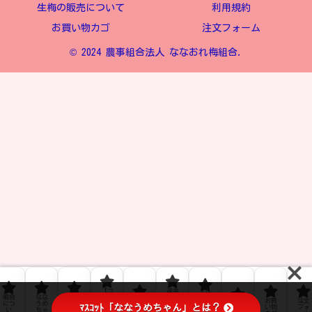
生梅の販売について
利用規約
お買い物カゴ
注文フォーム
© 2024 農事組合法人 ななおれ梅組合.
【ブ
返金
生梅
組合
なな
ﾌﾟﾗｲ
ロ
およ
お問
の販
お買
注文
につ
うめ
ﾊﾞｼｰ
グ】
び返
利用
ﾏｽｺｯﾄ「ななうめちゃん」とは？
い合
売に
い物
フォ
い
ちゃ
ﾎﾟﾘｼ
なな
品ポ
規約