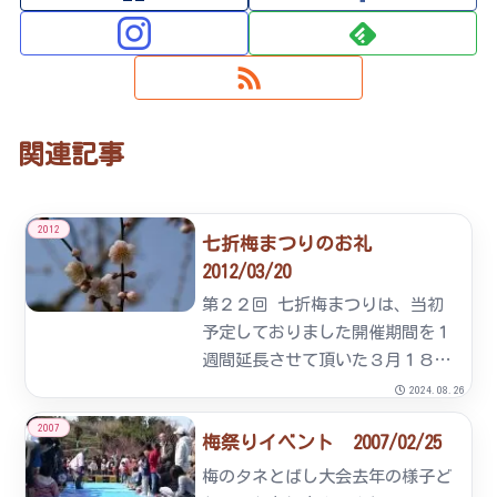
関連記事
2012
七折梅まつりのお礼
2012/03/20
第２２回 七折梅まつりは、当初
予定しておりました開催期間を１
週間延長させて頂いた３月１８日
をもちまして終了致しました。今
2024.08.26
年は厳しい冬の冷え込みの影響
2007
梅祭りイベント 2007/02/25
で、近年に例をみない程の開花遅
れとなりました。例年であればピ
梅のタネとばし大会去年の様子ど