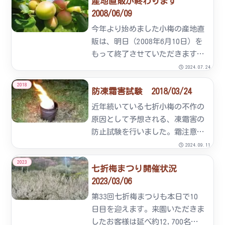
産地直販が終わります
間中は、四国四県をはじめ、全国
2008/06/09
各地より大勢のお客様にご来園頂
きました。誠にありがとうござ
今年より始めました小梅の産地直
い...
販は、明日（2008年6月10日）を
もって終了させていただきます。
たくさんの方々にご利用いただき
2024.07.24
ました。ありがとうございまし
2018
防凍霜害試験 2018/03/24
た。梅の収穫については鴬宿と古
城が６月中旬頃まで続きます。
近年続いている七折小梅の不作の
原因として予想される、凍霜害の
防止試験を行いました。霜注意報
が発令された早朝2時～6時にペー
2024.09.11
ル缶に灯油を入れ、円筒形のキッ
2023
七折梅まつり開催状況
チンペーパーを芯に燃焼しまし
2023/03/06
た。今後、非燃焼地区と生育比較
をします。
第33回七折梅まつりも本日で10
日目を迎えます。来園いただきま
したお客様は延べ約12,700名、