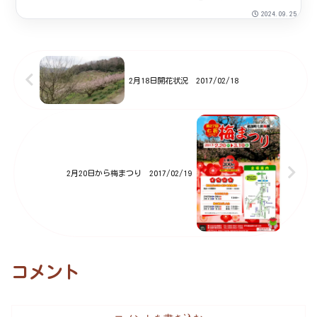
昨日5日（日）に来園いだいたお
2024.09.25
客様は約3,200名と推察されま
す。梅の花も見ごろとなっていま
す。見ごろの梅花を愛で、香りを
2月18日開花状況 2017/02/18
楽しむことができます。...
2月20日から梅まつり 2017/02/19
コメント