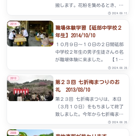
搬します。花粉を集めるとき、お
しべの花粉をめしべにつけてくれ
2024.09.11
ます。これが受粉です。しかし、
2014
職場体験学習【砥部中学校２
近年ミツバチが少なくなりまし
年生】2014/10/10
た。
１０月９日～１０日の２日間砥部
中学校２年生の男子生徒さん６名
が職場体験に来ました。 【１日
目】七折梅園の梅の木に堆肥振り
2024.08.28
のお手伝いを体験しました。組合
2013
第２３回 七折梅まつりのお
員より、”堆肥振りの大切さ”
礼 2013/03/10
について説明を受けた後、早速作
業に取り掛かりました。重い堆
第２３回 七折梅まつりは、本日
肥...
（３月１０日）をもちまして終了
致しました。今年から七折梅まつ
りに参加した「ななうめちゃん」
2024.08.26
も大人気でした。七折梅まつり期
2008