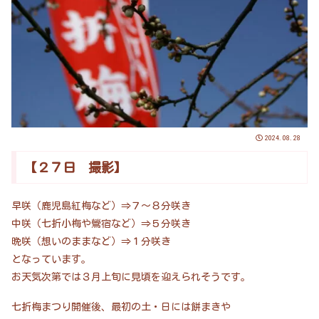
2024.08.28
【２７日 撮影】
早咲（鹿児島紅梅など）⇒７～８分咲き
中咲（七折小梅や鶯宿など）⇒５分咲き
晩咲（想いのままなど）⇒１分咲き
となっています。
お天気次第では３月上旬に見頃を迎えられそうです。
七折梅まつり開催後、最初の土・日には餅まきや