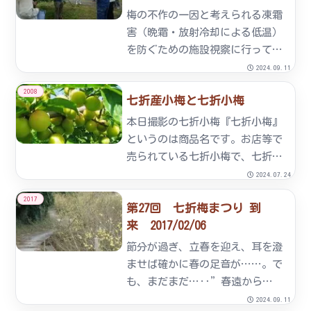
梅の不作の一因と考えられる凍霜
害（晩霜・放射冷却による低温）
を防ぐための施設視察に行ってき
ました。場所は大分県日立市。こ
2024.09.11
の地も「七折小梅」が栽培され、
2008
七折産小梅と七折小梅
砥部町七折より2～3月の平均最低
気温が低く、以前より凍霜害に遭
本日撮影の七折小梅『七折小梅』
っていました。本年より
というのは商品名です。お店等で
「茶・...
売られている七折小梅で、七折産
小梅と表示されている小梅が私達
2024.07.24
七折地区で大事に育てた七折小梅
2017
第27回 七折梅まつり 到
です。私達が育てた七折小梅を間
来 2017/02/06
違いなく、お手元にお届けできる
ように今年より七折産の小梅に
節分が過ぎ、立春を迎え、耳を澄
は...
ませば確かに春の足音が……。で
も、まだまだ…‥”春遠から
じ”…です。本日も、強風が吹き
2024.09.11