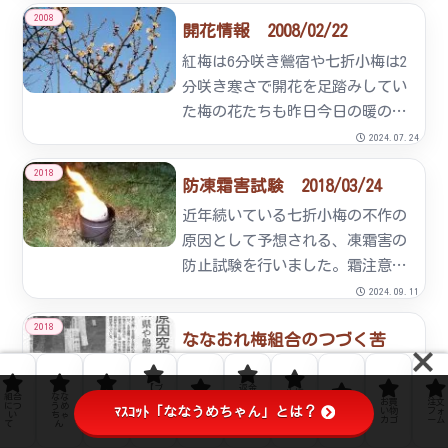
荒れていて、立っていても吹き飛
2008
開花情報 2008/02/22
ばされそうで…、写真の手元が風
に揺れて、ブレた写真ばか
紅梅は6分咲き鶯宿や七折小梅は2
り‥‥ピントが合いません。と
分咲き寒さで開花を足踏みしてい
りあえず、本...
た梅の花たちも昨日今日の暖のお
かげで一気に進みました。16000
2024.07.24
本の梅の木全体でいえば、3分咲
2018
防凍霜害試験 2018/03/24
きぐらいでしょうか。早咲き梅は
6分咲き、中咲き梅は3分咲き、遅
近年続いている七折小梅の不作の
咲き梅は1分咲きです。...
原因として予想される、凍霜害の
防止試験を行いました。霜注意報
が発令された早朝2時～6時にペー
2024.09.11
ル缶に灯油を入れ、円筒形のキッ
2018
ななおれ梅組合のつづく苦
チンペーパーを芯に燃焼しまし
悩 2018/02/05
た。今後、非燃焼地区と生育比較
【ブ
返金
をします。
生梅
ななおれ梅組合の梅生産量は、過
組合
なな
ﾌﾟﾗｲ
ロ
およ
お問
の販
お買
注文
につ
うめ
ﾊﾞｼｰ
グ】
び返
利用
ﾏｽｺｯﾄ「ななうめちゃん」とは？
い合
売に
い物
フォ
い
ちゃ
ﾎﾟﾘｼ
なな
品ポ
規約
去４年間は不作・凶作が続いてい
わせ
つい
カゴ
ーム
て
ん
ｰ
うめ
リシ
て
通信
ー
ます。そのことについて、日本農