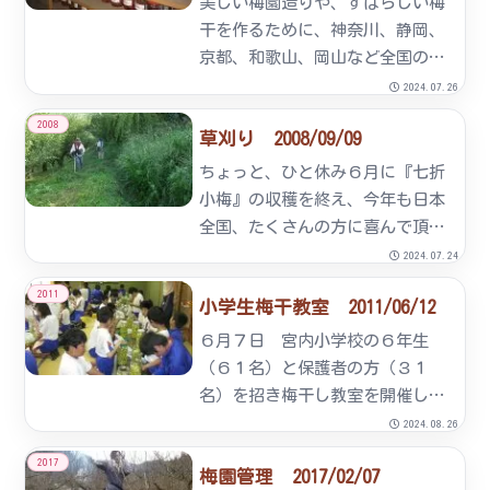
美しい梅園造りや、すばらしい梅
干を作るために、神奈川、静岡、
京都、和歌山、岡山など全国の有
名な産地を視察させて頂きまし
2024.07.26
た。どの地域もそれぞれ特長を活
2008
草刈り 2008/09/09
かしたすばらしいものばかりで、
大変勉強になりました。今年最後
ちょっと、ひと休み６月に『七折
の視察は、大分県日田市にある
小梅』の収穫を終え、今年も日本
「マ...
全国、たくさんの方に喜んで頂き
ました。来年も皆様に喜んで頂け
2024.07.24
る『七折小梅』をお届けするため
2011
小学生梅干教室 2011/06/12
に、今回は、梅組合２２名の参加
で梅園の草刈りを行いました。
６月７日 宮内小学校の６年生
（６１名）と保護者の方（３１
名）を招き梅干し教室を開催しま
した。当日はあいにくの雨でした
2024.08.26
が、元気いっぱいの生徒さん達は
2017
梅園管理 2017/02/07
たわわに実った梅の実をていねい