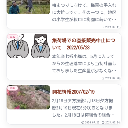
に収穫していました。収穫した梅
梅まつりに向けて、梅園の手入れ
の実は専用の選果機にかけてそれ
に大忙しです。その一つに、地区
ぞれ...
の小学生が秋口に梅園に蒔いてく
れた”菜の花”があります。生憎
2024.09.11
のお天気の中、傘を手に小学校か
2022
集荷場での直接販売中止につ
ら梅園まで来てくれました。春に
いて 2022/05/23
はきれいな黄色の花を咲かせてく
れるでしょう。農業法人 hプ
本年産七折小梅は、5月に入って
ロ...
からの生理落果により当初計画し
ておりました生産量が少なくなり
ました。市場・通販・業者等への
2024.09.20
販売量確保のため直接販売ができ
2007
開花情報2007/02/19
なくなりました。購入希望されて
いた皆様には、ご不便をおかけし
2月18日夕方撮影2月18日夕方撮
ます。誠に申し訳ないですが市
影2月19日現在6分咲きとなりま
中...
した。2月18日は梅組合の組合
員、夫婦揃っての36名とＮＰＯ法
2024.07.22
2024.07.24