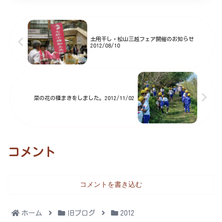
人の方のお手伝いをいただき、梅
祭りの準備を行いました。心配し
ていた雨も朝のうち少し降っただ
けで止み、作業がはかど...
土用干し・松山三越フェア開催のお知らせ
2012/08/10
菜の花の種まきをしました。2012/11/02
コメント
コメントを書き込む
ホーム
旧ブログ
2012