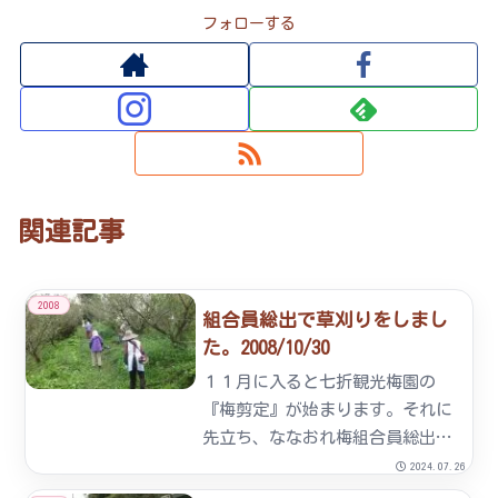
フォローする
関連記事
2008
組合員総出で草刈りをしまし
た。2008/10/30
１１月に入ると七折観光梅園の
『梅剪定』が始まります。それに
先立ち、ななおれ梅組合員総出で
下草の草刈りを行いました。当日
2024.07.26
は雲１つない秋晴れのもと、気持