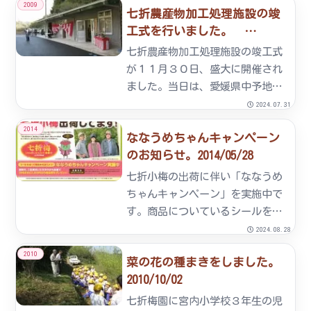
2009
七折農産物加工処理施設の竣
ちよい汗をかきました。
工式を行いました。
2009/12/09
七折農産物加工処理施設の竣工式
が１１月３０日、盛大に開催され
ました。当日は、愛媛県中予地方
局長、砥部町長、砥部町議会長ほ
2024.07.31
か、関係者の方々に多数ご列席頂
2014
ななうめちゃんキャンペーン
きました。新設された加工場で
のお知らせ。2014/05/28
は、品質の良い七折小梅を使用
し、国産の品質の良い塩と、地元
七折小梅の出荷に伴い「ななうめ
産の...
ちゃんキャンペーン」を実施中で
す。商品についているシールをお
送り頂いた方の中から抽選で、期
2024.08.28
間中５０名の方に2,000円分の商
2010
菜の花の種まきをしました。
品券をプレゼントします。【応募
2010/10/02
方法】 七折小梅製品に貼ってあ
るシールをハガキに貼って頂...
七折梅園に宮内小学校３年生の児