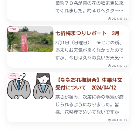
童約７０名が菜の花の種まきに来
てくれました。約４０ヘクタール
の七折梅園の中の約４０アールの
2024.08.09
園地に梅組合員のアドバイスを受
2009
七折梅まつりレポート 3月
けながら楽しく種まきを行いまし
た。菜の花は、梅まつりが開催さ
3月1日（日曜日） ☀ここの所、
れる２月の上旬～３月上旬頃が
あまりお天気が良くなかったので
見...
すが、今日は久々の良いお天気に
恵まれ終日、七折梅園はたくさん
2024.07.29
のお客様で賑わいました。イベン
2024
【ななおれ梅組合】生果注文
ト広場では、恒例の「梅の種とば
受付について 2024/04/12
し大会」「もちまき」をはじめ、
南海放送ラジオ『ザ・ＩＮＡ
寒さが緩み、次第に春の陽気が感
Ｚ...
じられるようになりました。皆
様、花粉症で泣いてないですか？
私は大丈夫、ななおれ梅組合です
2024.09.27
毎年、ゴールデンウィークが近づ
くと「そろそろ梅仕事の時期だな