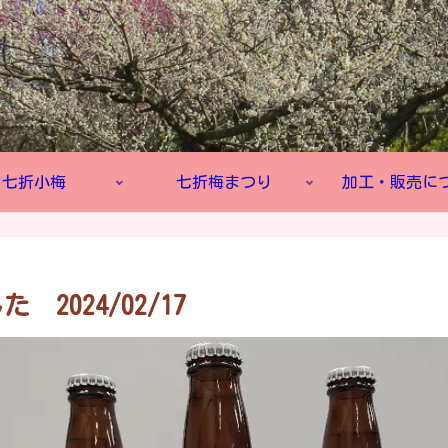
七折小梅
七折梅まつり
加工・販売に
024/02/17