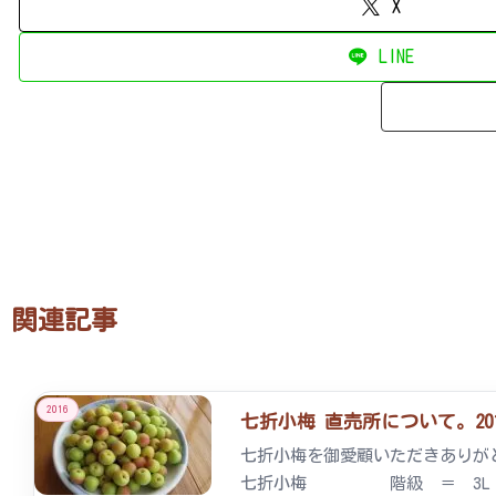
X
LINE
関連記事
2016
七折小梅 直売所について。2016/
七折小梅を御愛顧いただきありが
七折小梅 階級 ＝ 3L