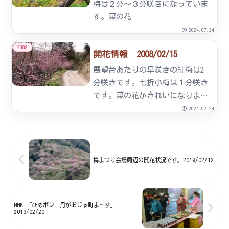
引券の配布をしていただきま
梅は２分～３分咲きになっていま
し...
す。菜の花
2024.07.24
2008
開花情報 2008/02/15
展望台あたりの早咲きの紅梅は2
分咲きです。七折小梅は１分咲き
です。菜の花がきれいになりまし
た。このところ寒さで梅の開花も
2024.07.24
足踏み状態です。予想は２月末頃
に５～６分咲き、満開は３月にな
りそうです？（昨年よりは１週間
くらい遅れていろようです。）
梅まつり会場周辺の開花状況です。2019/02/12
た...
NHK 「ひめポン 丹がおじゃ町ま～す」
2019/02/20