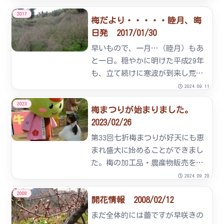
産にはあまりいい条件ではありま
2017
梅だより・・・・・睦月、晦
せん。剪定からの肥培管理を徹底
日発 2017/01/30
していきます。
早いもので、一月…（睦月）もあ
と一日。穏やかに明けた平成29年
も、立て続けに寒波が到来し荒れ
狂う一月となりました。わが七折
2024.09.11
地区も、”ごーごー”と山の木の
2023
梅まつりが始まりました。
枝を荒れ狂う風が鳴らし通しで、
2023/02/26
今にも家が吹き飛びそうでした。
そのせいもあってか、半月前
第33回七折梅まつりが好天にも恵
に...
まれ盛大に始めることができまし
た。梅の加工品・農産物販売を初
め、土日を中心にテナントによる
2024.09.20
実演販売も行われています。ま
2008
開花情報 2008/02/12
た、日本航空客室乗務員 JALふ
るさと応援隊様に梅シロップの割
まだ全体的には蕾ですが早咲きの