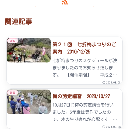
関連記事
2010
第２１回 七折梅まつりのご
案内 2010/12/25
七折梅まつりのスケジュールが決
まりましたのでお知らせ致しま
す。 【開催期間】 平成２３
年２月２０日（日）～３月１０日
2024.08.09
（木） イベントのご案内★もち
2023
梅の剪定講習 2023/10/27
まき大会（１３：００～）
【開催日】 ２月２０日
10月27日に梅の剪定講習を行い
（日） ２月２６日（土） ・
ました。5年産は豊作でしたの
２...
で、木の生り疲れが心配です。今
年は夏の雨不足や暖冬予測と6年
2024.09.25