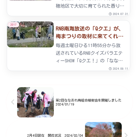
咲い...
穂地区で大切に育てられた香り高
い紫蘇です。先日、契約農家の方
2024.07.31
と一緒に紫蘇の刈り取りをしまし
2017
RNB南海放送の「Qクエ」が、
た。梅雨明けの土用干しから漬け
梅まつりの取材に来てくれま
込みへと準備を整えています。
した。2017/02/27
毎週土曜日ひる11時55分から放
送されているRNBクイズバラエテ
ィーSHOW「Qクエ！」の「ななお
れ梅まつり」の収録がありまし
2024.09.11
た。梅干・梅肉を使った「梅組合
の梅うどん」「砥部町農業後継者
の梅たこ焼き」「岩谷地区咲楽会
の梅焼きそば」「地元青年...
第2回ななおれ梅組合植樹会を開催しました
2024/01/19
2月4日現在 開花状況 2024/02/04