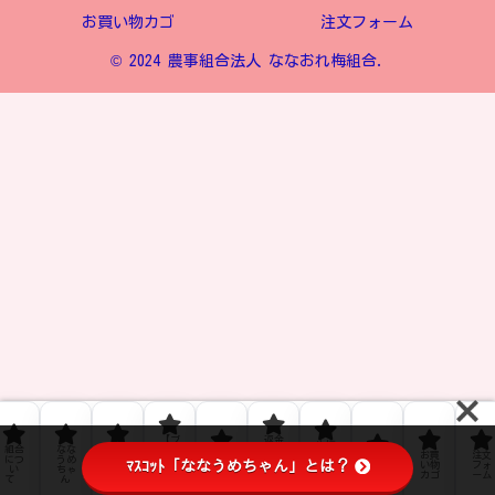
お買い物カゴ
注文フォーム
© 2024 農事組合法人 ななおれ梅組合.
【ブ
返金
生梅
組合
なな
ﾌﾟﾗｲ
ロ
およ
お問
の販
お買
注文
につ
うめ
ﾊﾞｼｰ
グ】
び返
利用
ﾏｽｺｯﾄ「ななうめちゃん」とは？
い合
売に
い物
フォ
い
ちゃ
ﾎﾟﾘｼ
なな
品ポ
規約
わせ
つい
カゴ
ーム
て
ん
ｰ
うめ
リシ
て
通信
ー