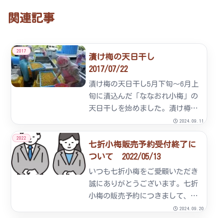
関連記事
2017
漬け梅の天日干し
2017/07/22
漬け梅の天日干し5月下旬～6月上
旬に漬込んだ「ななおれ小梅」の
天日干しを始めました。漬け樽か
ら取出した漬梅を天日干し容器に
2024.09.11
陽が均等にあたるように並べま
2022
七折小梅販売予約受付終了に
す。専用ビニールハウスに移動し
ついて 2022/05/13
3日間天日干しします。
いつも七折小梅をご愛顧いただき
誠にありがとうございます。七折
小梅の販売予約につきまして、予
定数量に達しましたので残念なが
2024.09.20