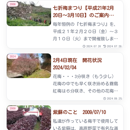
ら終了いたします。ご了承いただ
2008
七折梅まつり【平成21年2月
きますようお願いいたします。
20日～3月10日】のご案内。
2008/12/20
毎年恒例の『七折梅まつり』を、
平成２１年２月２０日（金）～３
月１０日（火）まで開催致しま
す。 今年も各種楽しいイベント
2024.07.26
2024.07.29
を予定しております。－ イベン
2024
2月4日現在 開花状況
トのご案内 －★もちまき（１
2024/02/04
３：００～） 【開催日】
２月２１日（土） ・ ２月２２
花梅・・・3分咲き（もう少し）
日...
花梅の中でも早く咲き始める霧島
紅梅は６分咲き、その他の花梅も
つぼみが膨らみ、梅園がピンク色
2024.09.25
に染まり始めました。七折小
2009
紫蘇のこと 2009/07/10
梅・・・１分咲き（まだ先）県道
沿いの七折小梅が咲き始め３分咲
私達が作っている梅干で使用して
き、梅まつり会場辺りはチラホラ
いる紫蘇は、高原野菜で有名な満