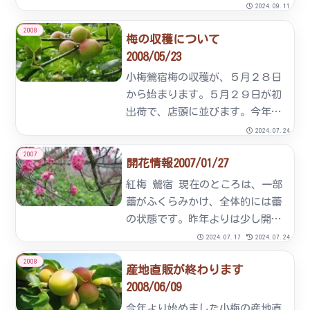
た。梅まつりが始まり、各メディ
2024.09.11
アの取材を受けました。
2008
梅の収穫について
2008/05/23
小梅鶯宿梅の収穫が、５月２８日
から始まります。５月２９日が初
出荷で、店頭に並びます。今年の
作柄は昨年の７０％で７０ｔの収
2024.07.24
穫を予定しています。今年は、な
2007
開花情報2007/01/27
なおれ梅組合で産地直販を行うこ
とになりました。売店の場所は、
紅梅 鶯宿 現在のところは、一部
梅まつり期間中に売店をしてい
蕾がふくらみかけ、全体的には蕾
た...
の状態です。昨年よりは少し開花
が進んでいるようです。
2024.07.17
2024.07.24
2008
産地直販が終わります
2008/06/09
今年より始めました小梅の産地直