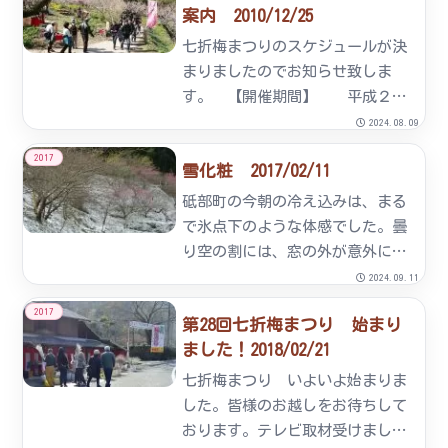
案内 2010/12/25
七折梅まつりのスケジュールが決
まりましたのでお知らせ致しま
す。 【開催期間】 平成２３
年２月２０日（日）～３月１０日
2024.08.09
（木） イベントのご案内★もち
2017
雪化粧 2017/02/11
まき大会（１３：００～）
【開催日】 ２月２０日
砥部町の今朝の冷え込みは、まる
（日） ２月２６日（土） ・
で氷点下のような体感でした。曇
２...
り空の割には、窓の外が意外に明
るい原因は雪化粧でした。辺り一
2024.09.11
面、うっすらと雪で覆われていま
2017
第28回七折梅まつり 始まり
した。本日、10時頃の梅園です。
ました！2018/02/21
七折梅まつり いよいよ始まりま
した。皆様のお越しをお待ちして
おります。テレビ取材受けまし