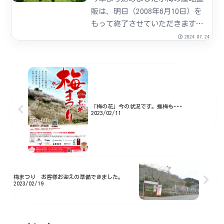
販は、明日（2008年6月10日）を
もって終了させていただきます。
たくさんの方々にご利用いただき
2024.07.24
ました。ありがとうございまし
た。梅の収穫については鴬宿と古
城が６月中旬頃まで続きます。
「梅の花」今の状況です。蝋梅も･･･
2023/02/11
梅まつり お客様お迎えの準備できました。
2023/02/19