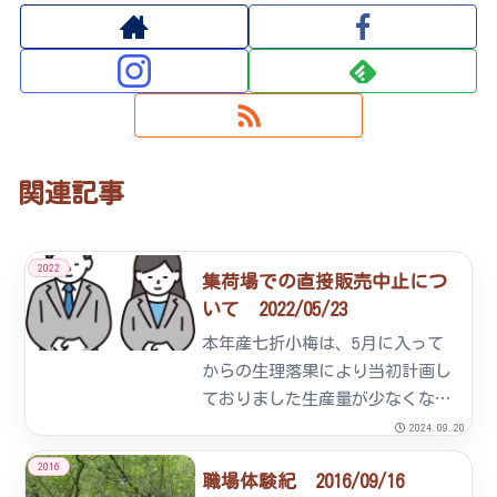
関連記事
2022
集荷場での直接販売中止につ
いて 2022/05/23
本年産七折小梅は、5月に入って
からの生理落果により当初計画し
ておりました生産量が少なくなり
ました。市場・通販・業者等への
2024.09.20
販売量確保のため直接販売ができ
2016
職場体験紀 2016/09/16
なくなりました。購入希望されて