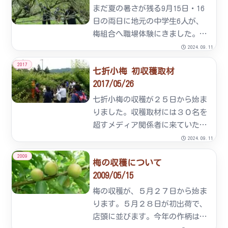
いた皆様には、ご不便をおかけし
まだ夏の暑さが残る9月15日・16
ます。誠に申し訳ないですが市
日の両日に地元の中学生6人が、
中...
梅組合へ職場体験にきました。9
月15日 1日目天気予報では、そ
2024.09.11
の前後に台風の到来が。しかし、
2017
七折小梅 初収穫取材
彼らの行いのお陰か件の台風はそ
2017/05/26
れから3日後に到来となった。第
一日目。朝、9時前に到着...
七折小梅の収穫が２５日から始ま
りました。収穫取材には３０名を
超すメディア関係者に来ていただ
きました。あいにく雨上がりの露
2024.09.11
の中ではありましたが精力的に取
2009
梅の収穫について
材いただきました。組合からは七
2009/05/15
折小梅のPRと凶作による品不足の
お詫びを伝えました。
梅の収穫が、５月２７日から始ま
ります。５月２８日が初出荷で、
店頭に並びます。今年の作柄は平