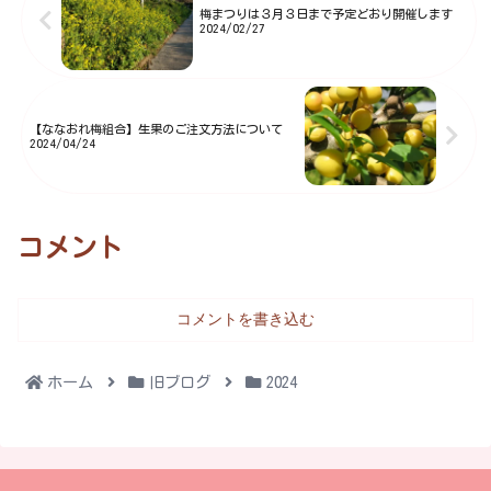
元気に歩いて来ました。組合長
梅まつりは３月３日まで予定どおり開催します
2024/02/27
の...
【ななおれ梅組合】生果のご注文方法について
2024/04/24
コメント
コメントを書き込む
ホーム
旧ブログ
2024