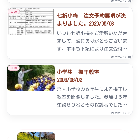
年作の５０％程度で、約６０トン
2024.07.29
の収穫を予定しています。ななお
2020
七折小梅 注文予約要項が決
れ梅組合では、今年も産地直販を
まりました。2020/05/03
行います。【期 間】 ５月３０
日（土）～６月７日（日）まで
いつも七折小梅をご愛顧いただき
【...
まして、誠にありがとうございま
す。本年も下記により注文受付い
たします。しかしながら、本年産
2024.09.18
の七折小梅は例年より不作の見通
2009
小学生 梅干教室
しです。早めの御注文をお願いし
2009/06/02
ます。注文書の様式です。
umetyuumonnsyo-hon...
宮内小学校の６年生による梅干し
教室を開催しました。参加は６年
生約６０名とその保護者でした。
報道関係や愛媛県の方々の見守る
2024.07.31
中、梅園にて梅を収穫し選別、梅
干し作りに挑戦していただきまし
た。小学校より約３㎞の道のりを