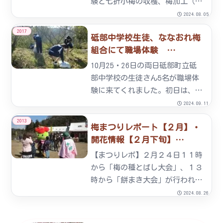
験と七折小梅の収穫、梅加工（梅
干・梅シロップ）講習会のご案内
2024.08.05
です。（１５名の方には封書でも
2017
砥部中学校生徒、ななおれ梅
ご案内済み）梅の木の割り当てお
組合にて職場体験
よび草刈体験 ・開催日 平成
2017/10/26
２２年５月８日
10月25・26日の両日砥部町立砥
（土） ...
部中学校の生徒さん5名が職場体
験に来てくれました。初日は、今
年6月に漬込んだ梅シロップの実
2024.09.11
の取出しや梅干のパック詰めを体
2013
梅まつりレポート【２月】・
験。2日目は梅園にて、堆肥の施
開花情報【２月下旬】
肥や梅まつりにお客様が登る展望
2013/02/28
台の補修をしていただきまし...
【まつりレポ】２月２４日１１時
から「梅の種とばし大会」、１３
時から「餅まき大会」が行われ、
イベント広場は大勢のお客様でに
2024.08.26
ぎわいました。今年も松山市３番
町の料理店『ここはお四国』代表