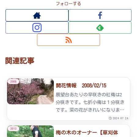
フォローする
関連記事
2008
開花情報 2008/02/15
展望台あたりの早咲きの紅梅は2
分咲きです。七折小梅は１分咲き
です。菜の花がきれいになりまし
た。このところ寒さで梅の開花も
2024.07.24
足踏み状態です。予想は２月末頃
2013
梅の木のオーナー【草刈体
に５～６分咲き、満開は３月にな