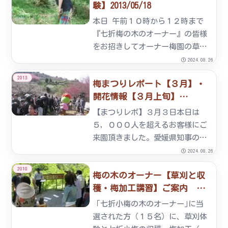
験】2013/05/18
りそうです？（昨年よりは１週間
くらい遅れていろようです。）
本日 午前１０時から１２時まで
た...
『七折梅の木のオーナー』の皆様
をお招きしてオーナー梅園の草刈
りを体験して頂きました。皆様、
2024.08.26
草刈り作業は初めてのようで、最
2013
梅まつりレポート【３月】・
初は手こずってましたが楽しく作
開花情報【３月上旬】
業されていました。草刈りの後、
2013/03/03
オーナー木の抽選を行い、それ
【まつりレポ】３月３日本日は
ぞ...
５，０００人を超えるお客様にご
来園頂きました。愛媛県知事の中
村時広様、砥部町長の佐川秀紀様
2024.08.26
をお迎えし、散餅のお手伝いをし
2010
梅の木のオーナー【草刈と収
て頂きました。イベント広場で
穫・梅加工講習】ご案内
は、梅の種とばし大会や南海放送
2010/04/23
ラジオ「ＴＨＥ ＩＮＡＺＯ」の
「七折小梅の木のオーナー｣に当
生中...
選された方（１５名）に、草刈体