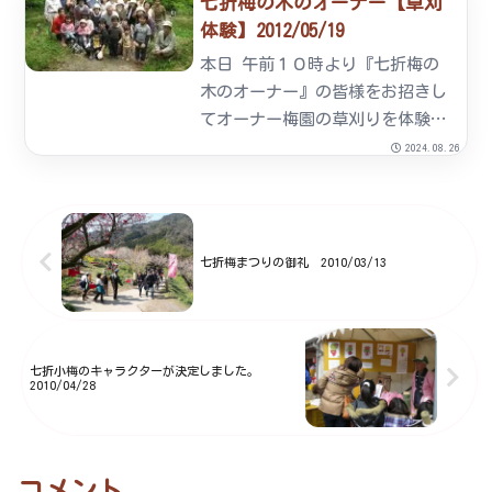
七折梅の木のオーナー【草刈
す。専用ビニールハウスに移動し
体験】2012/05/19
3日間天日干しします。
本日 午前１０時より『七折梅の
木のオーナー』の皆様をお招きし
てオーナー梅園の草刈りを体験し
て頂きました。約１時間３０分の
2024.08.26
作業でオーナー梅園もすっかりき
れいになりました。草刈り作業で
いい汗を流した後、オーナー木の
抽選を行いました。オーナーの
七折梅まつりの御礼 2010/03/13
皆...
七折小梅のキャラクターが決定しました。
2010/04/28
コメント