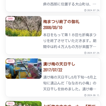
県の西部に位置する大山町は、か
つて『一村一品運動』の基盤とし
2024.07.24
て、全国に一世を風靡した町でも
2008
梅まつり終了の御礼
あります。梅の産地としてはもち
2008/03/10
ろんのことハーブや、すももなど
の産地としても全国的に有名な
本日をもって第１８回七折梅まつ
町...
りを終了させていただきます。期
間中は約４万人もの方が来園下さ
いました。医療大学の生徒さんの
2024.07.24
お手伝いや地元の小学生や和太鼓
2017
漬け梅の天日干し
など多くの方がイベントを盛り上
2017/07/22
げて下さいました。ありがとうご
ざいました。
漬け梅の天日干し5月下旬～6月上
旬に漬込んだ「ななおれ小梅」の
天日干しを始めました。漬け樽か
ら取出した漬梅を天日干し容器に
2024.09.11
陽が均等にあたるように並べま
2012