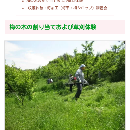
梅の木の割り当ておよび草刈体験
収穫体験・梅加工（梅干・梅シロップ）講習会
梅の木の割り当ておよび草刈体験