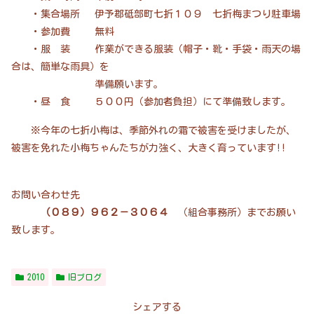
・集合場所 伊予郡砥部町七折１０９ 七折梅まつり駐車場
・参加費 無料
・服 装 作業ができる服装（帽子・靴・手袋・雨天の場
合は、簡単な雨具）を
準備願います。
・昼 食 ５００円（参加者負担）にて準備致します。
※今年の七折小梅は、季節外れの霜で被害を受けましたが、
被害を免れた小梅ちゃんたちが力強く、大きく育っています!!
お問い合わせ先
（０８９）９６２－３０６４
（組合事務所）までお願い
致します。
2010
旧ブログ
シェアする