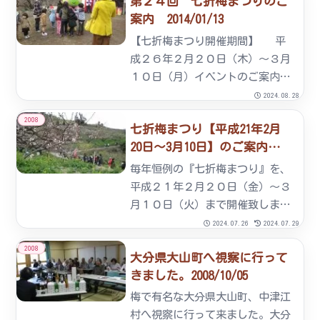
第２４回 七折梅まつりのご
案内 2014/01/13
【七折梅まつり開催期間】 平
成２６年２月２０日（木）～３月
１０日（月）イベントのご案内★
梅加工品の試食・販売・農産物販
2024.08.28
売七折梅まつり開催期間中の１
2008
七折梅まつり【平成21年2月
０：００～１６：００まで、七折
20日～3月10日】のご案内。
梅まつり会場入口横の売店で販売
2008/12/20
しております。 また、梅加工品
毎年恒例の『七折梅まつり』を、
に...
平成２１年２月２０日（金）～３
月１０日（火）まで開催致しま
す。 今年も各種楽しいイベント
2024.07.26
2024.07.29
を予定しております。－ イベン
2008
大分県大山町へ視察に行って
トのご案内 －★もちまき（１
きました。2008/10/05
３：００～） 【開催日】
２月２１日（土） ・ ２月２２
梅で有名な大分県大山町、中津江
日...
村へ視察に行って来ました。大分