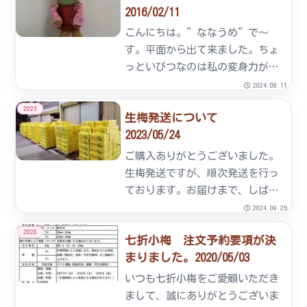
2016/02/11
が、ミツバチの減少により懸念さ
れています。それを補うため、ダ
こんにちは。”ななうめ”で～
チ...
す。平面から出て来ました。ちょ
っといびつなのは私の変身力が未
熟なせいです。まあ・・・愛嬌と
2024.09.11
思って下さい。前回、我が梅園を
2023
生梅発送について
紹介したのが、2月の末でした。
2023/05/24
ちょうど寒波の到来で、滅茶苦茶
寒い頃でしたね。それから節分に
ご購入ありがとうございました。
立...
生梅発送ですが、順次発送を行っ
ております。お届けまで、しばら
くお待ちください。
2024.09.25
2020
七折小梅 注文予約要項が決
まりました。2020/05/03
いつも七折小梅をご愛顧いただき
まして、誠にありがとうございま