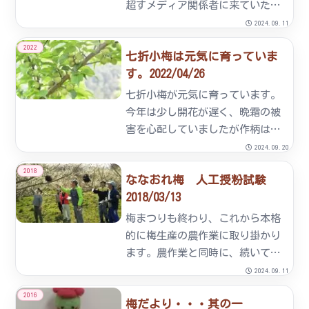
超すメディア関係者に来ていただ
きました。あいにく雨上がりの露
2024.09.11
の中ではありましたが精力的に取
2022
七折小梅は元気に育っていま
材いただきました。組合からは七
す。2022/04/26
折小梅のPRと凶作による品不足の
お詫びを伝えました。
七折小梅が元気に育っています。
今年は少し開花が遅く、晩霜の被
害を心配していましたが作柄は平
年並みの見通しです。予定では今
2024.09.20
月29日から販売予約を受け付け5
2018
ななおれ梅 人工授粉試験
月中旬からの発送を予定していま
2018/03/13
す。
梅まつりも終わり、これから本格
的に梅生産の農作業に取り掛かり
ます。農作業と同時に、続いてい
る不作を解消するため、毛ばたき
2024.09.11
による人工授粉の試験をします。
2016
梅だより・・・其の一
近年、ミツバチによる自然受粉