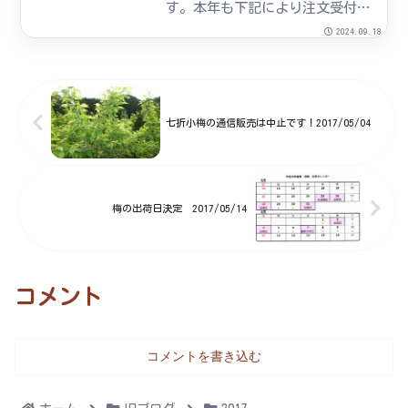
す。本年も下記により注文受付い
たします。しかしながら、本年産
2024.09.18
の七折小梅は例年より不作の見通
しです。早めの御注文をお願いし
ます。注文書の様式です。
umetyuumonnsyo-hon...
七折小梅の通信販売は中止です！2017/05/04
梅の出荷日決定 2017/05/14
コメント
コメントを書き込む